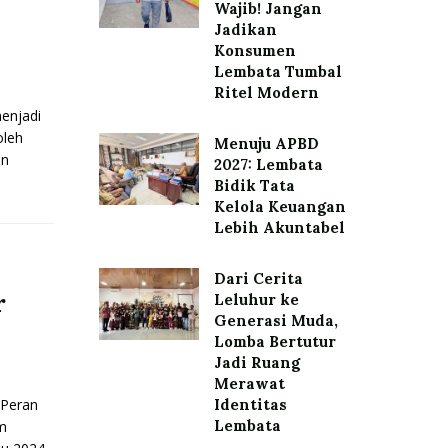
Wajib! Jangan
Jadikan
Konsumen
Lembata Tumbal
Ritel Modern
enjadi
oleh
Menuju APBD
an
2027: Lembata
Bidik Tata
Kelola Keuangan
Lebih Akuntabel
Dari Cerita
r
Leluhur ke
Generasi Muda,
Lomba Bertutur
Jadi Ruang
Merawat
Peran
Identitas
Lembata
am