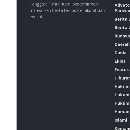
Tenggara Timur. Kami berkomitmen
Advetor
menyajikan berita terupdate, akurat dan
Pariwa
edukatif.
Berita
Berita
Budaya
Daerah
Dunia
Ekbis
Featur
Hibura
Hukrim
Hukum
Hukum 
Humani
Islami
Kemanu