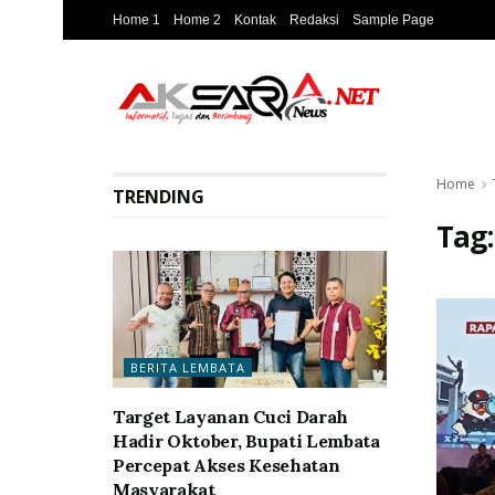
Home 1
Home 2
Kontak
Redaksi
Sample Page
Home
TRENDING
Tag
BERITA LEMBATA
Target Layanan Cuci Darah
Hadir Oktober, Bupati Lembata
Percepat Akses Kesehatan
Masyarakat