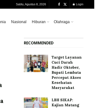
Sabtu, Agustus 8, 2026
Login
nia
Nasional
Hiburan
Olahraga
RECOMMENDED
Target Layanan
Cuci Darah
Hadir Oktober,
Bupati Lembata
Percepat Akses
Kesehatan
a
Masyarakat
da
LBH SIKAP:
Kajian Matang