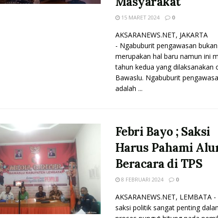
Masyarakat
15 MARET 2024
0
AKSARANEWS.NET, JAKARTA
- Ngabuburit pengawasan bukan
merupakan hal baru namun ini m
tahun kedua yang dilaksanakan 
Bawaslu. Ngabuburit pengawas
adalah ...
Febri Bayo ; Saksi
Harus Pahami Alu
Beracara di TPS
8 FEBRUARI 2024
0
AKSARANEWS.NET, LEMBATA - 
saksi politik sangat penting dal