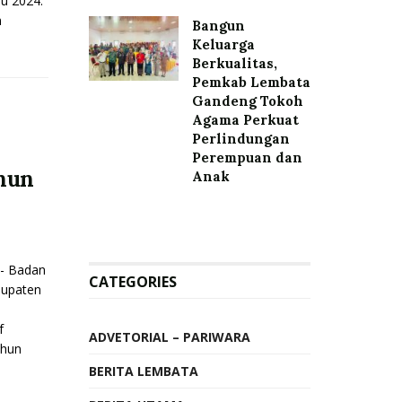
lu 2024.
n
Bangun
Keluarga
Berkualitas,
Pemkab Lembata
Gandeng Tokoh
Agama Perkuat
Perlindungan
Perempuan dan
ahun
Anak
- Badan
CATEGORIES
bupaten
f
ADVETORIAL – PARIWARA
ahun
BERITA LEMBATA