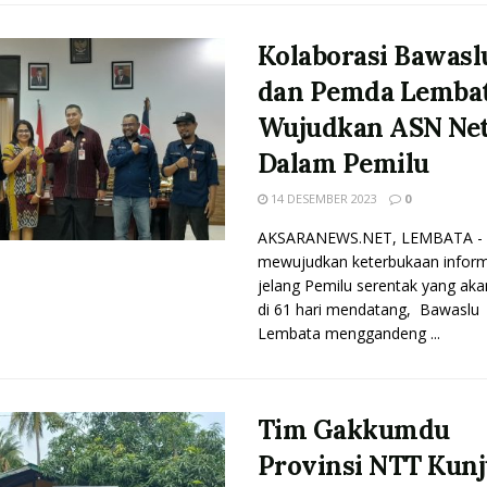
Kolaborasi Bawasl
dan Pemda Lemba
Wujudkan ASN Net
Dalam Pemilu
14 DESEMBER 2023
0
AKSARANEWS.NET, LEMBATA - 
mewujudkan keterbukaan inform
jelang Pemilu serentak yang akan
di 61 hari mendatang, Bawaslu
Lembata menggandeng ...
Tim Gakkumdu
Provinsi NTT Kunj