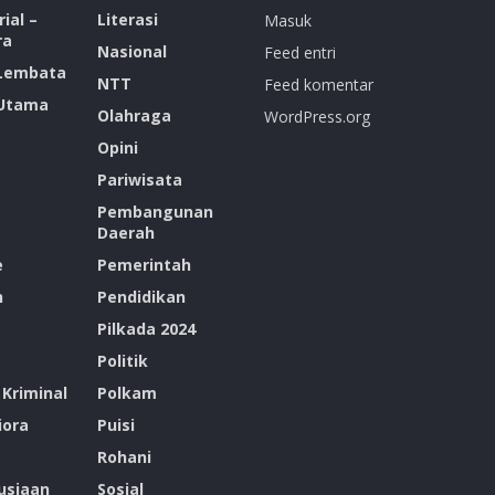
ial –
Literasi
Masuk
ra
Nasional
Feed entri
 Lembata
NTT
Feed komentar
 Utama
Olahraga
WordPress.org
Opini
Pariwisata
Pembangunan
Daerah
e
Pemerintah
n
Pendidikan
Pilkada 2024
Politik
Kriminal
Polkam
ora
Puisi
Rohani
siaan
Sosial