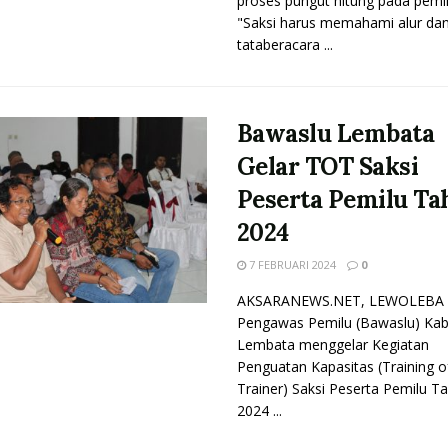
proses pungut hitung pada pemi
"Saksi harus memahami alur da
tataberacara ...
Bawaslu Lembata
Gelar TOT Saksi
Peserta Pemilu T
2024
7 FEBRUARI 2024
0
AKSARANEWS.NET, LEWOLEBA 
Pengawas Pemilu (Bawaslu) Ka
Lembata menggelar Kegiatan
Penguatan Kapasitas (Training o
Trainer) Saksi Peserta Pemilu T
2024 ...