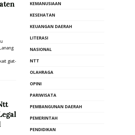
aten
KEMANUSIAAN
KESEHATAN
KEUANGAN DAERAH
LITERASI
lu
 Lanang
NASIONAL
NTT
it giat-
OLAHRAGA
OPINI
PARIWISATA
Ntt
PEMBANGUNAN DAERAH
Legal
PEMERINTAH
l
PENDIDIKAN