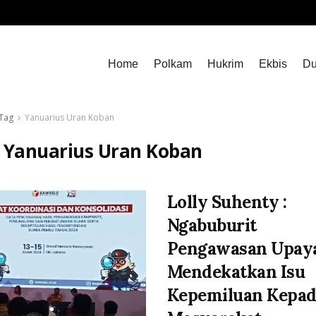
Home
Polkam
Hukrim
Ekbis
Du
Tag
Yanuarius Uran Koban
:
Yanuarius Uran Koban
Lolly Suhenty :
Ngabuburit
Pengawasan Upay
Mendekatkan Isu
Kepemiluan Kepa