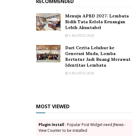
RECOMMENDED
kepada seluruh peserta rapat Mado mengingatkan
pentingnya alat buktu dan pendokumentasian dalam
Menuju APBD 2027: Lembata
Bidik Tata Kelola Keuangan
bentuk video,audio dan foto. Rapat diakhiri dengan
Lebih Akuntabel
diskusi antar peserta.
5 AGUSTUS 2026
Penulis : Yanuarius Uran Koban/ Indah Purnama
Dari Cerita Leluhur ke
Dewi
Generasi Muda, Lomba
Bertutur Jadi Ruang Merawat
Identitas Lembata
Tags:
Antonius I. Lanang
Gakkumdu Lembata
4 AGUSTUS 2026
Gakkumdu Provinsi NTT
Humas Bawaslu Lembata
Indah Purnama Dewi
Muhammad Rifai
Usman Husen
Yanuarius Uran Koban
MOST VIEWED
Plugin Install
: Popular Post Widget need JNews -
View Counter to be installed