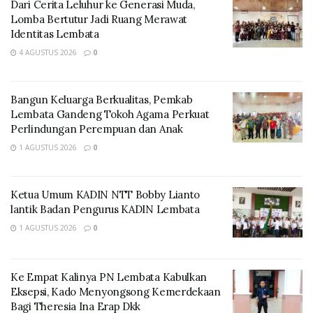
Dari Cerita Leluhur ke Generasi Muda,
Lomba Bertutur Jadi Ruang Merawat
Identitas Lembata
4 AGUSTUS 2026
0
Bangun Keluarga Berkualitas, Pemkab
Lembata Gandeng Tokoh Agama Perkuat
“Tim Gakkumdu sudah melakukan monitoring ke 9
Perlindungan Perempuan dan Anak
Kecamatan dalam mengawal seluruh proses tahapan
1 AGUSTUS 2026
0
pelaksanaan Pemilu”tandas Aries
Kepala Bagian Penanganan Pelanggaran dan
Ketua Umum KADIN NTT Bobby Lianto
Penyelesaian Sengketa Provinsi Nusa Tenggara Timur
lantik Badan Pengurus KADIN Lembata
Usman Husen dalam kesempatan tersebut
1 AGUSTUS 2026
0
menyampaikan bahwa kunjungan ke Gakkumdu
Kabupaten Lembata adalah kunjungan perdana
sekaligus melakukan supervisi dan monitoring
Ke Empat Kalinya PN Lembata Kabulkan
Eksepsi, Kado Menyongsong Kemerdekaan
tahapan kampanye.
Bagi Theresia Ina Erap Dkk