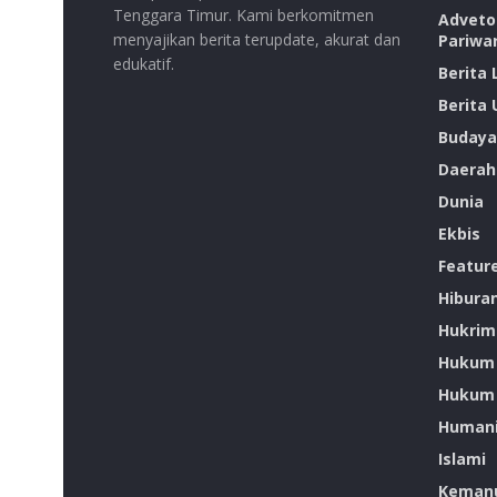
Tenggara Timur. Kami berkomitmen
Advetor
menyajikan berita terupdate, akurat dan
Pariwa
edukatif.
Berita
Berita
Budaya
Daerah
Dunia
Ekbis
Featur
Hibura
Hukrim
Hukum
Hukum 
Humani
Islami
Kemanu