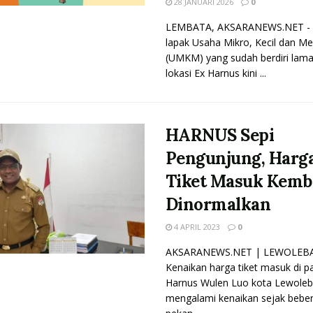
28 JANUARI 2026
0
LEMBATA, AKSARANEWS.NET - 
lapak Usaha Mikro, Kecil dan M
(UMKM) yang sudah berdiri lama
lokasi Ex Harnus kini ...
HARNUS Sepi
Pengunjung, Harg
Tiket Masuk Kemb
Dinormalkan
4 APRIL 2023
0
AKSARANEWS.NET | LEWOLEBA
Kenaikan harga tiket masuk di pa
Harnus Wulen Luo kota Lewole
mengalami kenaikan sejak bebe