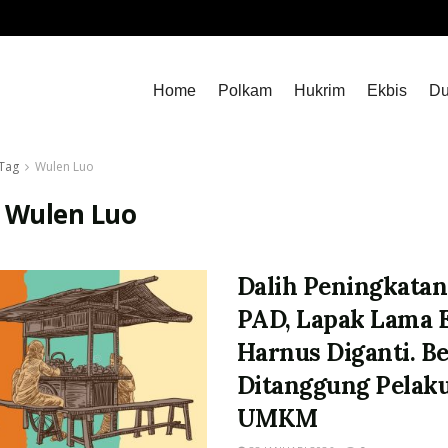
Home
Polkam
Hukrim
Ekbis
Du
Tag
Wulen Luo
:
Wulen Luo
Dalih Peningkatan
PAD, Lapak Lama 
Harnus Diganti. B
Ditanggung Pelak
UMKM