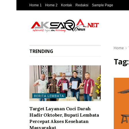
Home 1
Home 2
Kontak
Redaksi
Sample Page
Home
TRENDING
Tag
BERITA LEMBATA
Target Layanan Cuci Darah
Hadir Oktober, Bupati Lembata
Percepat Akses Kesehatan
Masyarakat