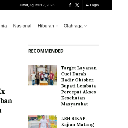
Jumat, Agustus 7, 2026
Login
nia
Nasional
Hiburan
Olahraga
RECOMMENDED
Target Layanan
Cuci Darah
Hadir Oktober,
Bupati Lembata
Ex
Percepat Akses
Kesehatan
eban
Masyarakat
u
LBH SIKAP:
Kajian Matang