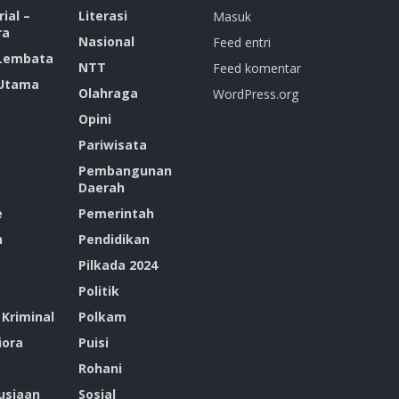
ial –
Literasi
Masuk
ra
Nasional
Feed entri
 Lembata
NTT
Feed komentar
 Utama
Olahraga
WordPress.org
Opini
Pariwisata
Pembangunan
Daerah
e
Pemerintah
n
Pendidikan
Pilkada 2024
Politik
Kriminal
Polkam
ora
Puisi
Rohani
siaan
Sosial