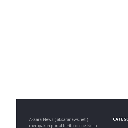
CATEG
Aksara News ( aksaranews.net )
merupakan portal berita online Nusa