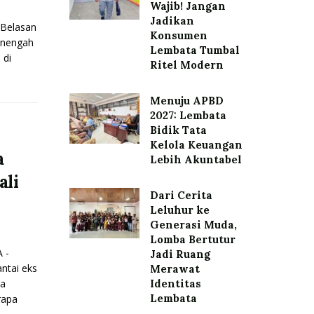
Wajib! Jangan
Jadikan
Belasan
Konsumen
enengah
Lembata Tumbal
 di
Ritel Modern
Menuju APBD
2027: Lembata
Bidik Tata
Kelola Keuangan
a
Lebih Akuntabel
ali
Dari Cerita
Leluhur ke
Generasi Muda,
Lomba Bertutur
 -
Jadi Ruang
ntai eks
Merawat
ba
Identitas
Lembata
rapa