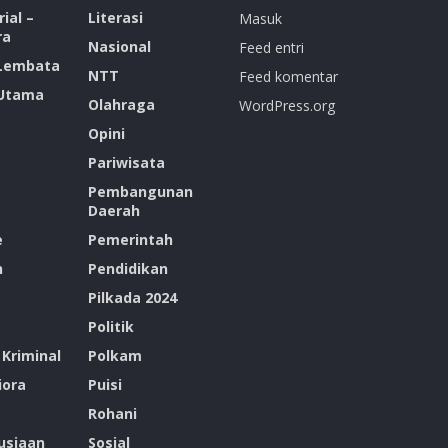
ial –
Literasi
Masuk
ra
Nasional
Feed entri
 Lembata
NTT
Feed komentar
 Utama
Olahraga
WordPress.org
Opini
Pariwisata
Pembangunan
Daerah
e
Pemerintah
n
Pendidikan
Pilkada 2024
Politik
Kriminal
Polkam
ora
Puisi
Rohani
siaan
Sosial