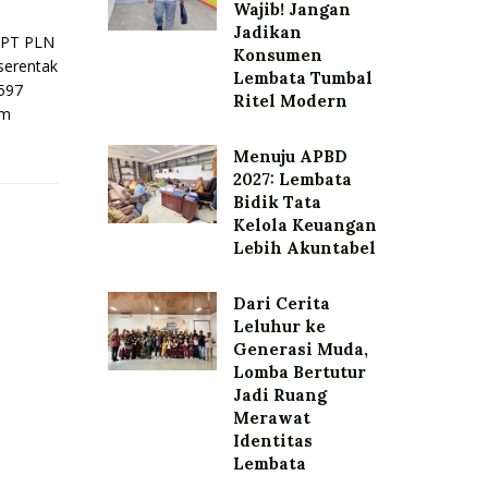
Wajib! Jangan
Jadikan
 PT PLN
Konsumen
serentak
Lembata Tumbal
.597
Ritel Modern
am
Menuju APBD
2027: Lembata
Bidik Tata
Kelola Keuangan
Lebih Akuntabel
Dari Cerita
Leluhur ke
Generasi Muda,
Lomba Bertutur
Jadi Ruang
Merawat
Identitas
Lembata