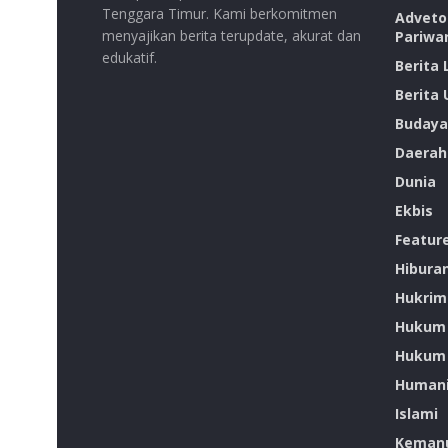
Tenggara Timur. Kami berkomitmen
Advetor
menyajikan berita terupdate, akurat dan
Pariwa
edukatif.
Berita
Berita
Budaya
Daerah
Dunia
Ekbis
Featur
Hibura
Hukrim
Hukum
Hukum 
Humani
Islami
Kemanu