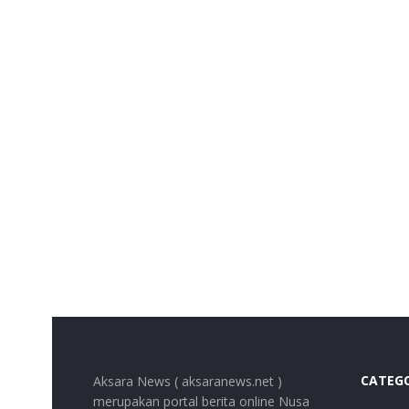
CATEG
Aksara News ( aksaranews.net )
merupakan portal berita online Nusa