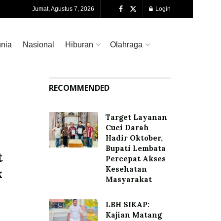
Jumat, Agustus 7, 2026
Login
nia
Nasional
Hiburan
Olahraga
RECOMMENDED
Target Layanan
Cuci Darah
Hadir Oktober,
Bupati Lembata
t
Percepat Akses
Kesehatan
k
Masyarakat
LBH SIKAP:
Kajian Matang