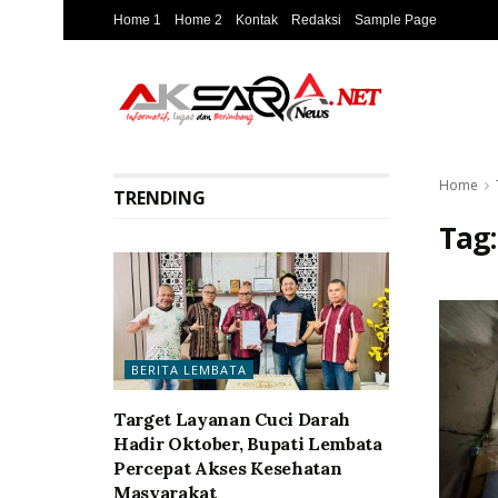
Home 1
Home 2
Kontak
Redaksi
Sample Page
Home
TRENDING
Tag
BERITA LEMBATA
Target Layanan Cuci Darah
Hadir Oktober, Bupati Lembata
Percepat Akses Kesehatan
Masyarakat