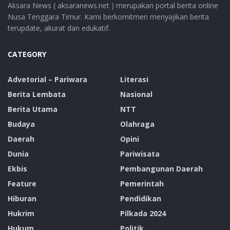
Aksara News ( aksaranews.net ) merupakan portal berita online
Nusa Tenggara Timur. Kami berkomitmen menyajikan berita
terupdate, akurat dan edukatif.
CATEGORY
Advetorial – Pariwara
Literasi
Berita Lembata
Nasional
Berita Utama
NTT
Budaya
Olahraga
Daerah
Opini
Dunia
Pariwisata
Ekbis
Pembangunan Daerah
Feature
Pemerintah
Hiburan
Pendidikan
Hukrim
Pilkada 2024
Hukum
Politik