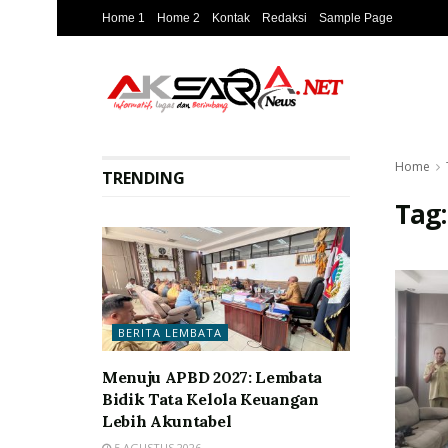
Home 1
Home 2
Kontak
Redaksi
Sample Page
Home
TRENDING
Tag
BERITA LEMBATA
Menuju APBD 2027: Lembata
Bidik Tata Kelola Keuangan
Lebih Akuntabel
5 AGUSTUS 2026