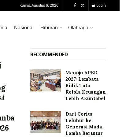
Kamis, Agustus 6, 2026
Login
nia
Nasional
Hiburan
Olahraga
RECOMMENDED
i
Menuju APBD
2027: Lembata
Bidik Tata
ng
Kelola Keuangan
si
Lebih Akuntabel
Dari Cerita
omba
Leluhur ke
026
Generasi Muda,
Lomba Bertutur