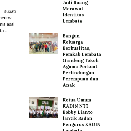
Jadi Ruang
Merawat
 Bupati
Identitas
enerima
Lembata
ia asal
a ...
Bangun
Keluarga
Berkualitas,
Pemkab Lembata
Gandeng Tokoh
Agama Perkuat
Perlindungan
Perempuan dan
Anak
Ketua Umum
KADIN NTT
Bobby Lianto
lantik Badan
Pengurus KADIN
Lembata