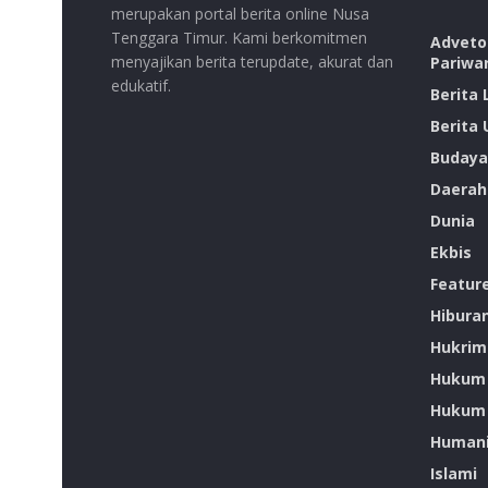
merupakan portal berita online Nusa
Tenggara Timur. Kami berkomitmen
Advetor
menyajikan berita terupdate, akurat dan
Pariwa
edukatif.
Berita
Berita
Budaya
Daerah
Dunia
Ekbis
Featur
Hibura
Hukrim
Hukum
Hukum 
Humani
Islami