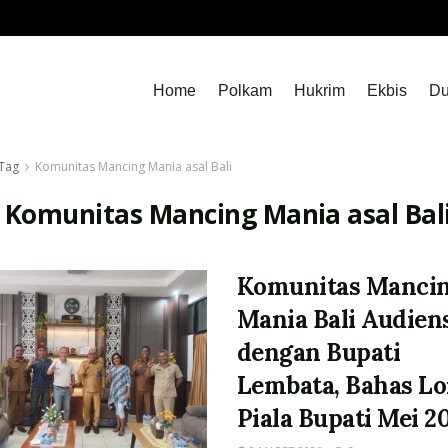
Home
Polkam
Hukrim
Ekbis
Du
Tag
Komunitas Mancing Mania asal Bali
:
Komunitas Mancing Mania asal Bal
Komunitas Manci
Mania Bali Audien
dengan Bupati
Lembata, Bahas L
Piala Bupati Mei 2