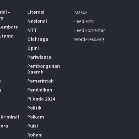
ial –
Literasi
Masuk
ra
Nasional
Feed entri
 Lembata
NTT
Feed komentar
 Utama
Olahraga
WordPress.org
Opini
Pariwisata
Pembangunan
Daerah
e
Pemerintah
n
Pendidikan
Pilkada 2024
Politik
Kriminal
Polkam
ora
Puisi
Rohani