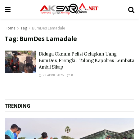
Home
Tag
BumDes Lamadale
Tag:
BumDes Lamadale
Diduga Oknum Polisi Gelapkan Uang
BumDes, Frengki : Tolong Kapolres Lembata
Ambil Sikap
22 APRIL 2026
0
TRENDING