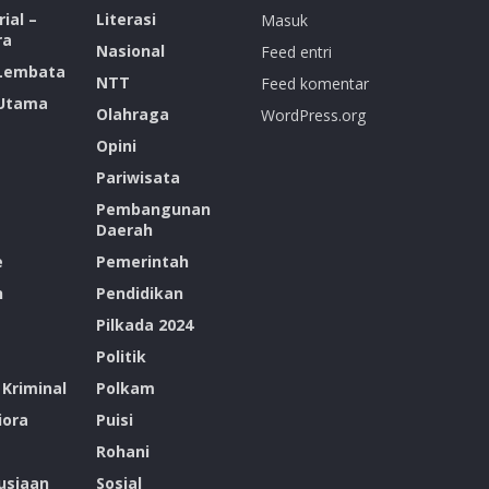
ial –
Literasi
Masuk
ra
Nasional
Feed entri
 Lembata
NTT
Feed komentar
 Utama
Olahraga
WordPress.org
Opini
Pariwisata
Pembangunan
Daerah
e
Pemerintah
n
Pendidikan
Pilkada 2024
Politik
Kriminal
Polkam
ora
Puisi
Rohani
siaan
Sosial