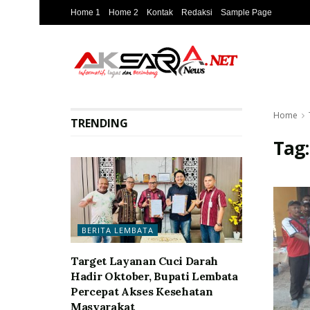
Home 1
Home 2
Kontak
Redaksi
Sample Page
Home
TRENDING
Tag
BERITA LEMBATA
Target Layanan Cuci Darah
Hadir Oktober, Bupati Lembata
Percepat Akses Kesehatan
Masyarakat