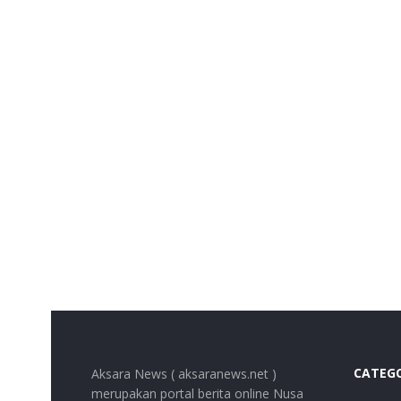
CATEG
Aksara News ( aksaranews.net )
merupakan portal berita online Nusa