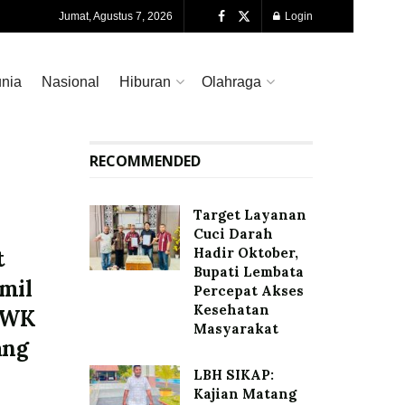
Jumat, Agustus 7, 2026
Login
nia
Nasional
Hiburan
Olahraga
RECOMMENDED
Target Layanan
Cuci Darah
Hadir Oktober,
t
Bupati Lembata
mil
Percepat Akses
Kesehatan
AWK
Masyarakat
ang
LBH SIKAP:
Kajian Matang