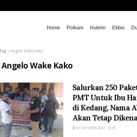
Home
Polkam
Hukrim
Ekbis
Du
Tag
Angelo Wake Kako
:
Angelo Wake Kako
Salurkan 250 Pake
PMT Untuk Ibu Ha
di Kedang, Nama 
Akan Tetap Diken
12 OKTOBER 2023
0