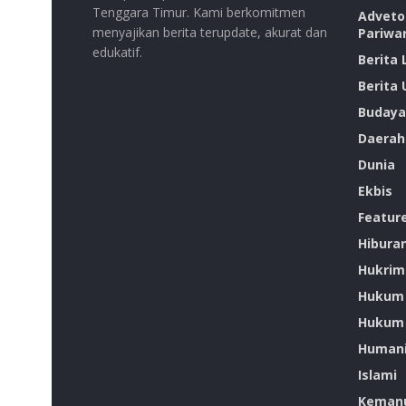
Tenggara Timur. Kami berkomitmen
Advetor
menyajikan berita terupdate, akurat dan
Pariwa
edukatif.
Berita
Berita
Budaya
Daerah
Dunia
Ekbis
Featur
Hibura
Hukrim
Hukum
Hukum 
Humani
Islami
Kemanu