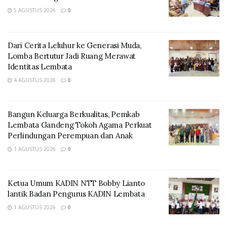
5 AGUSTUS 2026
0
memperkuat peran komunitas lokal, khususnya
generasi muda, dalam menjaga keberlanjutan
ekosistem pesisir dan laut.
Dari Cerita Leluhur ke Generasi Muda,
Lomba Bertutur Jadi Ruang Merawat
Identitas Lembata
4 AGUSTUS 2026
0
Bangun Keluarga Berkualitas, Pemkab
Lembata Gandeng Tokoh Agama Perkuat
Perlindungan Perempuan dan Anak
1 AGUSTUS 2026
0
Bupati Lembata, P. Kanisius Tuaq, S.P., menyambut baik
Ketua Umum KADIN NTT Bobby Lianto
lantik Badan Pengurus KADIN Lembata
inisiatif penguatan Jaringan Muro sebagai bagian dari
upaya konservasi pesisir berbasis kearifan lokal.
1 AGUSTUS 2026
0
Menurutnya, praktik Muro merupakan warisan budaya