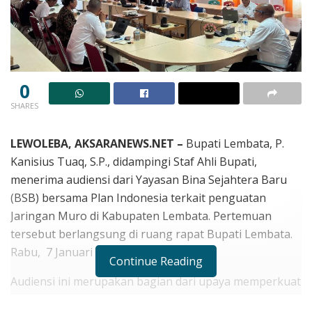
0
SHARES
LEWOLEBA, AKSARANEWS.NET –
Bupati Lembata, P.
Kanisius Tuaq, S.P., didampingi Staf Ahli Bupati,
menerima audiensi dari Yayasan Bina Sejahtera Baru
(BSB) bersama Plan Indonesia terkait penguatan
Jaringan Muro di Kabupaten Lembata. Pertemuan
tersebut berlangsung di ruang rapat Bupati Lembata.
Rabu, 7 Januari 2026
Continue Reading
Audiensi ini merupakan bagian dari upaya memperkuat
kolaborasi antara Pemerintah Kabupaten Lembata,