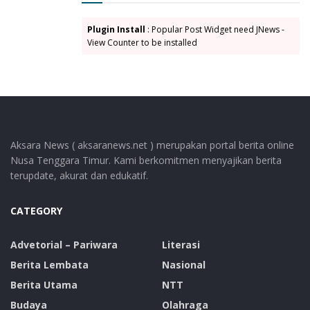
program kerja Jaringan Muro Kabupaten Lembata,
Plugin Install
: Popular Post Widget need JNews -
serta pelantikan pengurus jaringan sebagai wadah
View Counter to be installed
kolaborasi ke depan.
Sumber : Prokompim Lembata
Tags:
Bupati Lembata
Muro
P. Kanisius Tuaq
Plan Indonesia
Yayasan Bina Sejahtera Baru (BSB)
Aksara News ( aksaranews.net ) merupakan portal berita online
Nusa Tenggara Timur. Kami berkomitmen menyajikan berita
terupdate, akurat dan edukatif.
CATEGORY
Advetorial – Pariwara
Literasi
Berita Lembata
Nasional
Berita Utama
NTT
Budaya
Olahraga