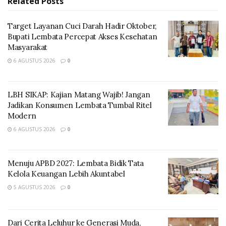
Related
Posts
peternakan
Target Layanan Cuci Darah Hadir Oktober,
RELATED POSTS
Bupati Lembata Percepat Akses Kesehatan
Masyarakat
Target Layanan Cuci Darah Hadir Oktober, Bupati
Lembata Percepat Akses Kesehatan Masyarakat
6 AGUSTUS 2026
0
LBH SIKAP: Kajian Matang Wajib! Jangan Jadikan
Konsumen Lembata Tumbal Ritel Modern
LBH SIKAP: Kajian Matang Wajib! Jangan
Jadikan Konsumen Lembata Tumbal Ritel
Modern
Selain sektor darat, hasil tangkapan nelayan Lembata
6 AGUSTUS 2026
0
juga menjadi fokus penting dalam kerja sama dengan
diaspora.
Menuju APBD 2027: Lembata Bidik Tata
Kelola Keuangan Lebih Akuntabel
5 AGUSTUS 2026
0
Dari Cerita Leluhur ke Generasi Muda,