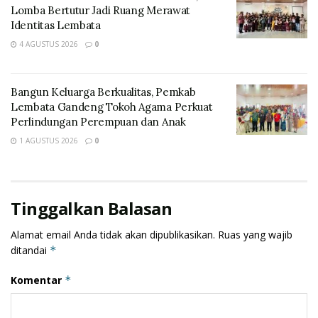
Lomba Bertutur Jadi Ruang Merawat
Identitas Lembata
4 AGUSTUS 2026
0
“Hasil laut Lembata—ikan segar, ikan
Bangun Keluarga Berkualitas, Pemkab
kering, dan produk olahan perikanan—
Lembata Gandeng Tokoh Agama Perkuat
memiliki kualitas tinggi. Kami membuka
Perlindungan Perempuan dan Anak
ruang agar diaspora menjadi mitra
1 AGUSTUS 2026
0
pemasaran, agregator, dan promotor
produk perikanan Lembata di luar NTT,”
tegasnya.
Tinggalkan Balasan
Dalam mendukung hal tersebut, Bupati menekankan
Alamat email Anda tidak akan dipublikasikan.
Ruas yang wajib
bahwa konektivitas transportasi laut Lembata sangat
ditandai
*
memadai, dengan empat kapal Pelni dan empat kapal
Tol Laut yang rutin menyinggahi Pelabuhan Lewoleba,
Komentar
*
sehingga memperkuat rantai distribusi barang dan
logistik daerah.