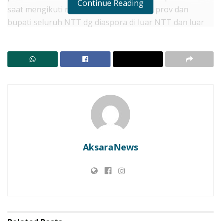
Continue Reading
saat mengikuti rapat koordinasi pemda prov dan
bupati seluruh NTT dg diaspora di luar NTT dan luar
negeri tgl 12-13 desember 2025 di aula rumah jabatan
gub prov ntt di kupang..
“Diaspora bukan hanya membawa nama
daerah, tetapi menjadi jembatan nyata
antara potensi lokal dan pasar yang lebih
luas,” ujar Bupati Lembata saat mengikuti
rakor bersama para diaspora di Aula
Rumah Jabatan Gubernur NTT.
AksaraNews
Bupati menyampaikan harapan agar diaspora turut
berperan aktif memasarkan produk UMKM unggulan
Lembata, termasuk jagung titi baleo yang sedang
dikembangkan sebagai UMKM premium beridentitas
“Produk Nona Lembata”, serta berbagai produk olahan
lokal lainnya, termasuk hasil ikan, hasil pertanian dan