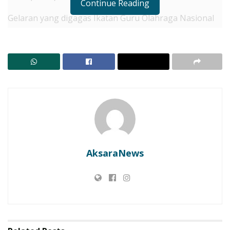
Continue Reading
​Gelaran yang digagas Ikatan Guru Olahraga Nasional
(Igornas) ini dibuka secara resmi oleh Bupati Lembata,
P. Kanisius Tuaq, yang diwakili oleh Kadis Porabud,
Apolonaris Mayan.
RELATED POSTS
Menuju APBD 2027: Lembata Bidik Tata Kelola
Keuangan Lebih Akuntabel
Dari Cerita Leluhur ke Generasi Muda, Lomba
Bertutur Jadi Ruang Merawat Identitas Lembata
AksaraNews
Pembukaan laga di Lapangan Bola Voli Kantor PUPR
Lembata berlangsung meriah, diwarnai atraksi
memukau dari marching band SMAN 2 Nubatukan di
halaman depan eks kantor Bupati Lembata.