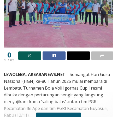
0
SHARES
LEWOLEBA, AKSARANEWS.NET –
Semangat Hari Guru
Nasional (HGN) ke-80 Tahun 2025 mulai membara di
Lembata. Turnamen Bola Voli Igornas Cup I resmi
dibuka dengan pertarungan sengit yang langsung
menyajikan drama ‘saling balas’ antara tim PGRI
Kecamatan Ile Ape dan tim PGRI Kecamatan Buyasuri,
Rabu (12/11).