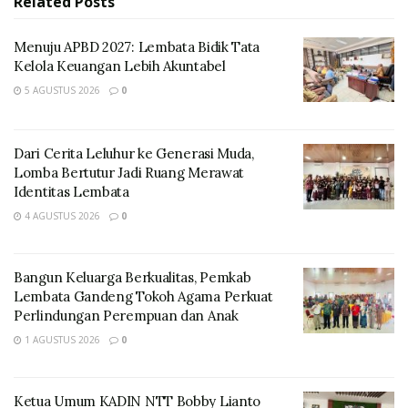
Related
Posts
Menuju APBD 2027: Lembata Bidik Tata
Kelola Keuangan Lebih Akuntabel
5 AGUSTUS 2026
0
Dari Cerita Leluhur ke Generasi Muda,
Lomba Bertutur Jadi Ruang Merawat
Identitas Lembata
4 AGUSTUS 2026
0
​Laga pembuka langsung mempertontonkan
persaingan ketat yang menjadi menu utama turnamen.
Bangun Keluarga Berkualitas, Pemkab
Di sektor putri, tim Kecamatan Ile Ape tampil dominan
Lembata Gandeng Tokoh Agama Perkuat
dengan serangan taktis, membungkam perlawanan tim
Perlindungan Perempuan dan Anak
putri Kecamatan Buyasuri dengan skor telak 3-0 tanpa
1 AGUSTUS 2026
0
balas.
​Namun, di partai kedua putra, Buyasuri tak mau kalah.
Ketua Umum KADIN NTT Bobby Lianto