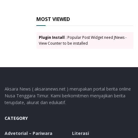
para pendidik di seluruh Indonesia untuk terus
berinovasi, beradaptasi, dan memperkuat peran
mereka dalam membentuk generasi penerus bangsa
MOST VIEWED
yang cerdas, tangguh, dan berkarakter, menuju
Indonesia Emas 2045. (prokompimkablembata)
Plugin Install
: Popular Post Widget need JNews -
View Counter to be installed
Tags:
Bupati Lembata
Hari Guru Nasional
HGN
Igornas Cup I
Petrus Kanisius Tuaq
Aksara News ( aksaranews.net ) merupakan portal berita online
Nusa Tenggara Timur. Kami berkomitmen menyajikan berita
terupdate, akurat dan edukatif.
CATEGORY
Advetorial – Pariwara
Literasi