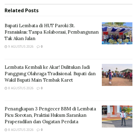
oleh Wakil Bupati Lembata, H. Muhamad Nasir.
Related
Posts
Bupati Lembata di HUT Paroki St.
Fransiskus: Tanpa Kolaborasi, Pembangunan
Tak Akan Jalan
9 AGUSTUS 2026
0
Lembata Kembali ke Akar! Dulitukan Jadi
Panggung Olahraga Tradisional. Bupati dan
Wakil Bupati Main Tembak Karet
Pengangkatan Pegawai Pemerintah Perjanjian Kerja
8 AGUSTUS 2026
0
(PPPK) ini merupakan bagian dari upaya pemerintah
daerah untuk mengoptimalkan potensi sumber daya
Penangkapan 3 Pengecer BBM di Lembata
manusia (SDM) lokal dalam mengakselerasi
Picu Sorotan, Praktisi Hukum Sarankan
pembangunan.
Praperadilan dan Gugatan Perdata
8 AGUSTUS 2026
0
Wakil Bupati Lembata menekankan pentingnya