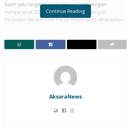
Salah satu langkah konkretnya adalah dengan
Continue Reading
mengangkat 255 Pegawai Pemerintah dengan
Perjanjian Kerja (PPPK) Paruh Waktu yang diharapkan
dapat menjadi motor penggerak pembangunan di
berbagai sektor.
RELATED POSTS
Bupati Lembata di HUT Paroki St. Fransiskus: Tanpa
Kolaborasi, Pembangunan Tak Akan Jalan
Lembata Kembali ke Akar! Dulitukan Jadi Panggung
Olahraga Tradisional. Bupati dan Wakil Bupati Main
Tembak Karet
AksaraNews
Acara penyerahan Surat Keputusan (SK) secara
simbolis dilaksanakan di Lapangan Apel Kantor Bupati
Lembata, Senin (3/11/2025) pagi, dipimpin langsung