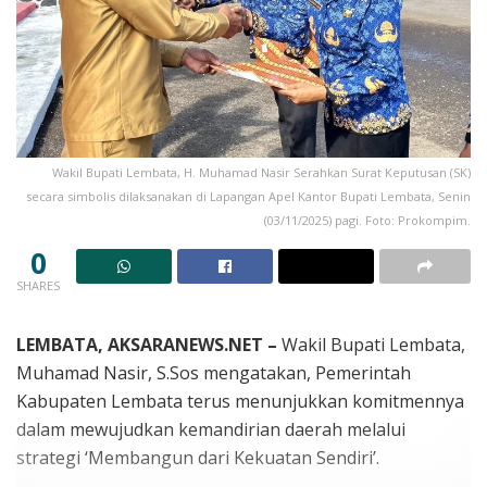
Wakil Bupati Lembata, H. Muhamad Nasir Serahkan Surat Keputusan (SK)
secara simbolis dilaksanakan di Lapangan Apel Kantor Bupati Lembata, Senin
(03/11/2025) pagi. Foto: Prokompim.
0
SHARES
LEMBATA, AKSARANEWS.NET –
Wakil Bupati Lembata,
Muhamad Nasir, S.Sos mengatakan, Pemerintah
Kabupaten Lembata terus menunjukkan komitmennya
dalam mewujudkan kemandirian daerah melalui
strategi ‘Membangun dari Kekuatan Sendiri’.