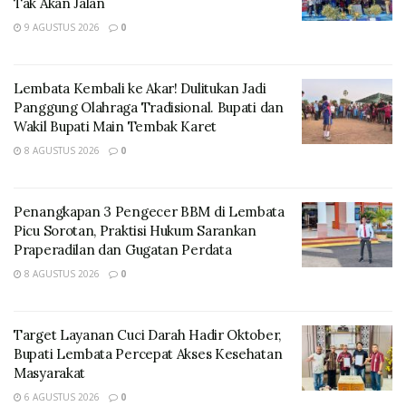
Tak Akan Jalan
masyarakat dan masyarakat desa.
9 AGUSTUS 2026
0
Lembata Kembali ke Akar! Dulitukan Jadi
Panggung Olahraga Tradisional. Bupati dan
Wakil Bupati Main Tembak Karet
8 AGUSTUS 2026
0
Penangkapan 3 Pengecer BBM di Lembata
Picu Sorotan, Praktisi Hukum Sarankan
Praperadilan dan Gugatan Perdata
Kepala Desa Tagawiti, Kornelis K. B. Making,
8 AGUSTUS 2026
0
mengatakan sebagai Pemerintah Desa memiliki
tanggung jawab untuk mengambil langkah strategis
dalam menjaga stabilitas ekonomi Desa.
Target Layanan Cuci Darah Hadir Oktober,
Bupati Lembata Percepat Akses Kesehatan
“Koperasi Desa Merah Putih adalah salah satu pilar
Masyarakat
ekonomi warga kita dan saat ini mereka membutuhkan
6 AGUSTUS 2026
0