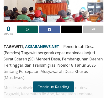
0
SHARES
TAGAWITI,
AKSARANEWS.NET
–
Pemerintah Desa
(Pemdes) Tagawiti bergerak cepat menindaklanjuti
Surat Edaran (SE) Menteri Desa, Pembangunan Daerah
Tertinggal, dan Transmigrasi Nomor 8 Tahun 2025
tentang Percepatan Musyawarah Desa Khusus
(Musdesus).
Continue Reading
Musdesus diselenggarakan di Aula kantor desa
Tagawiti, Kecamatan Ile Ape, Kabupaten Lembata,
NTT, pada hari Rabu, 29 Oktober 2025, dengan agenda
tunggal untuk membahas dan menyetujui dukungan