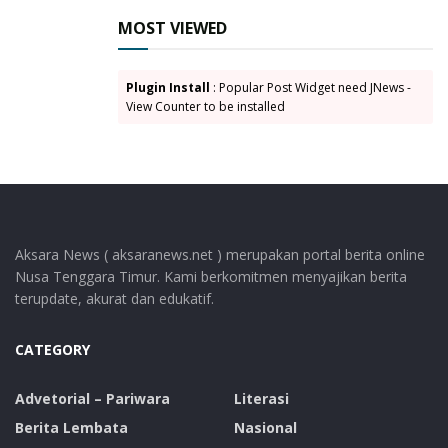
“BPD akan mengawal proses ini agar berjalan sesuai
MOST VIEWED
dengan peraturan yang berlaku, transparan, dan
akuntabel. Kami berharap langkah ini dapat benar-
Plugin Install
: Popular Post Widget need JNews -
benar memulihkan kesehatan finansial koperasi dan
View Counter to be installed
pada akhirnya membawa manfaat bagi seluruh
masyarakat Desa Angseri,” tutupnya.
Pendamping Koperasi Desa memamparkan dan
membahas secara detail prosedur dan persyaratan
yang harus dipatuhi oleh Kepala Desa saat
Aksara News ( aksaranews.net ) merupakan portal berita online
memberikan persetujuan atau penolakan atas
Nusa Tenggara Timur. Kami berkomitmen menyajikan berita
proposal pembiayaan dari KDMP. Tujuannya adalah
terupdate, akurat dan edukatif.
menciptakan proses yang terstruktur dan sesuai
dengan regulasi yang berlaku.
CATEGORY
Setelah melalui diskusi yang terbuka dan transparan,
Advetorial – Pariwara
Literasi
seluruh peserta Musdesus menyepakati untuk
Berita Lembata
Nasional
memberikan persetujuan dukungan pengembalian