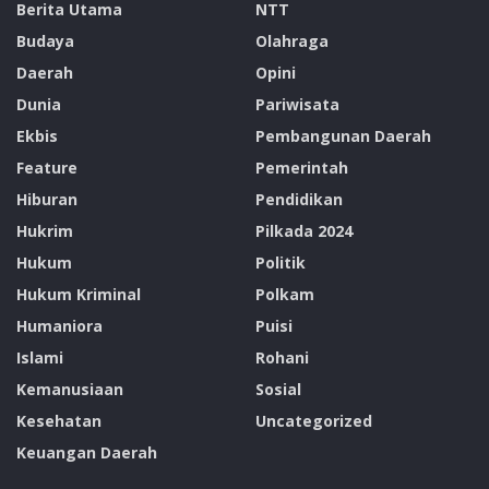
Berita Utama
NTT
pinjaman KDMP.
Budaya
Olahraga
Musyawarah ditutup dengan penandatanganan berita
Daerah
Opini
acara kesepakatan bersama, disertai harapan agar
Dunia
Pariwisata
Koperasi Desa Merah Putih dapat terus menjadi motor
Ekbis
Pembangunan Daerah
penggerak ekonomi masyarakat Desa Tagawiti menuju
Feature
Pemerintah
desa yang mandiri dan sejahtera.
Hiburan
Pendidikan
Tags:
Desa Tagawiti
KDMP
Koperasi Merah Putih
Hukrim
Pilkada 2024
Kornelis B. Making
Musdesus
Hukum
Politik
Musyawarah Desa Khusus
Hukum Kriminal
Polkam
Humaniora
Puisi
Islami
Rohani
Kemanusiaan
Sosial
Kesehatan
Uncategorized
Keuangan Daerah