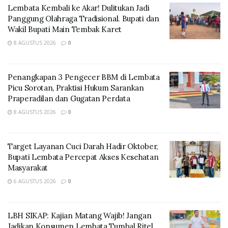
Lembata Kembali ke Akar! Dulitukan Jadi
Yohanes menegaskan, masyarakat adat siap
Panggung Olahraga Tradisional. Bupati dan
mendukung pengembangan energi panas bumi
Wakil Bupati Main Tembak Karet
sepanjang pelaksanaannya dilakukan secara terbuka
8 AGUSTUS 2026
0
dan tetap memperhatikan kepentingan warga lokal.
Penangkapan 3 Pengecer BBM di Lembata
Picu Sorotan, Praktisi Hukum Sarankan
Praperadilan dan Gugatan Perdata
8 AGUSTUS 2026
0
Target Layanan Cuci Darah Hadir Oktober,
Bupati Lembata Percepat Akses Kesehatan
Masyarakat
6 AGUSTUS 2026
0
“Kami yakin dan percaya, dengan adanya PLN kita bisa
bekerja sama. Pemerintah dan PLN pasti sudah
LBH SIKAP: Kajian Matang Wajib! Jangan
memikirkan yang terbaik bagi masyarakat. Selama ini
Jadikan Konsumen Lembata Tumbal Ritel