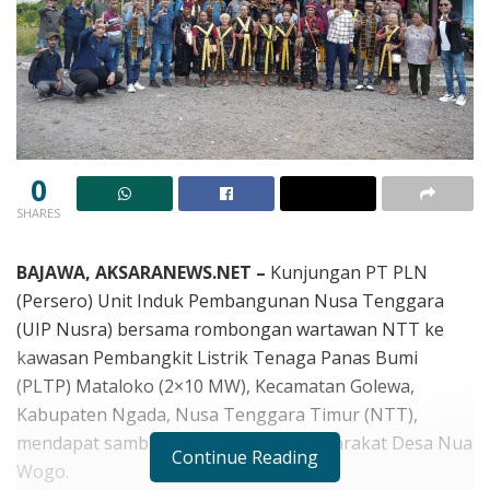
0
SHARES
BAJAWA, AKSARANEWS.NET –
Kunjungan PT PLN
(Persero) Unit Induk Pembangunan Nusa Tenggara
(UIP Nusra) bersama rombongan wartawan NTT ke
kawasan Pembangkit Listrik Tenaga Panas Bumi
(PLTP) Mataloko (2×10 MW), Kecamatan Golewa,
Kabupaten Ngada, Nusa Tenggara Timur (NTT),
mendapat sambutan hangat dari masyarakat Desa Nua
Continue Reading
Wogo.