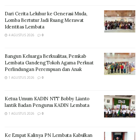
Dari Cerita Leluhur ke Generasi Muda,
Lomba Bertutur Jadi Ruang Merawat
Identitas Lembata
4 AGUSTUS 2026
0
Usai kegiatan Ma Ne, ditemui media ini mengatakan
Bangun Keluarga Berkualitas, Pemkab
bahwa dari data terakhir tahun 2023 terdapat 507
Lembata Gandeng Tokoh Agama Perkuat
Wanita Pekerja Seksual (WPS) yang mana 105 berusia
Perlindungan Perempuan dan Anak
15-16 tahun dan 218 berusia 17-19 tahun.
1 AGUSTUS 2026
0
Ma Ne mengatakan bahwa ada empat faktor yang
mengakibatkan seseorang menjadi WPS yaitu, Faktor
Ketua Umum KADIN NTT Bobby Lianto
Fantasi seksual, Faktor Gaya Hidup, Faktor Germo dan
lantik Badan Pengurus KADIN Lembata
Faktor Ekonomi
1 AGUSTUS 2026
0
Ia mengatakan bahwa dari 507 WPS ini sudah ada
sebanyak 318 yang sudah dilakukan pemeriksaan oleh
Ke Empat Kalinya PN Lembata Kabulkan
KPAD Kabupaten Lembata terdapat 7 orang yang