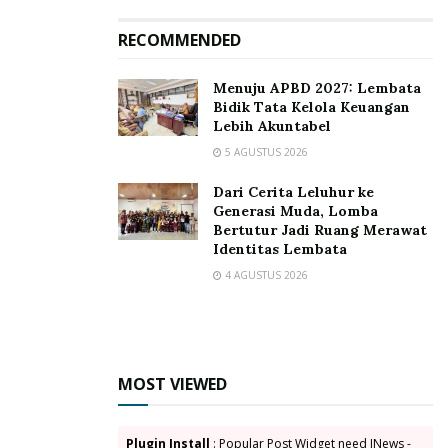
Tags:
HIV/AIDS
RECOMMENDED
Komisi Penanggulangan AIDS Daerah (KPAD) Kabupaten
Lembata
Ma Ne
Nefri Eken
ODHA-ODHIV
Menuju APBD 2027: Lembata
Bidik Tata Kelola Keuangan
Wanita Pekerja Seksual
WPS
Lebih Akuntabel
5 AGUSTUS 2026
Dari Cerita Leluhur ke
Generasi Muda, Lomba
Bertutur Jadi Ruang Merawat
Identitas Lembata
4 AGUSTUS 2026
MOST VIEWED
Plugin Install
: Popular Post Widget need JNews -