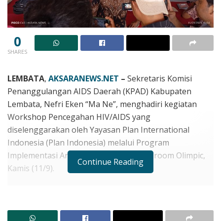
0
SHARES
LEMBATA
,
AKSARANEWS.NET
–
Sekretaris Komisi
Penanggulangan AIDS Daerah (KPAD) Kabupaten
Lembata, Nefri Eken “Ma Ne”, menghadiri kegiatan
Workshop Pencegahan HIV/AIDS yang
diselenggarakan oleh Yayasan Plan International
Indonesia (Plan Indonesia) melalui Program
Implementasi Area Lembata di Aula Ballroom Olimpic,
Continue Reading
Kamis (11/9).
Kegiatan ini merupakan bagian dari program
kesehatan yang menyasar remaja, sekolah, komunitas,
serta pemangku kepentingan di Kabupaten Lembata