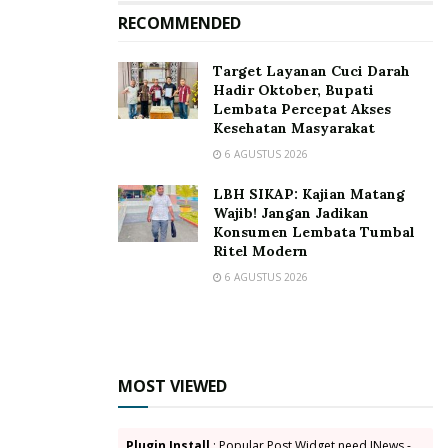
mampu menghasilkan manfaat ekosistem yang
RECOMMENDED
signifikan bagi pertumbuhan ekonomi dan menjawab
permasalahan energi yang tengah dihadapi dunia saat
Target Layanan Cuci Darah
ini.” Harap Donatus
Hadir Oktober, Bupati
Lembata Percepat Akses
Tags:
Alexander Bala Tifaona
Kesehatan Masyarakat
Badan Riset dan Inovasi Nasional (BRIN)
Donatus Boli
6 AGUSTUS 2026
Kabupaten Lembata
Malapari
Petrus Kanisius Tuaq
LBH SIKAP: Kajian Matang
Wajib! Jangan Jadikan
PT. Hira Lembata Sejahtera
Konsumen Lembata Tumbal
PT. Radian Utama Interinsco TBK
Ritel Modern
6 AGUSTUS 2026
MOST VIEWED
Plugin Install
: Popular Post Widget need JNews -