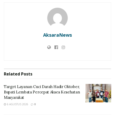
RELATED POSTS
Target Layanan Cuci Darah Hadir Oktober, Bupati
Lembata Percepat Akses Kesehatan Masyarakat
LBH SIKAP: Kajian Matang Wajib! Jangan Jadikan
AksaraNews
Konsumen Lembata Tumbal Ritel Modern
Related
Posts
Target Layanan Cuci Darah Hadir Oktober,
Bupati Lembata Percepat Akses Kesehatan
Masyarakat
CEO PT. Hira Lembata Sejahtera, Alex Tifaona
6 AGUSTUS 2026
0
“Berhubung kondisi alam yang kurang baik dan setelah