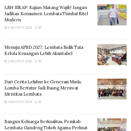
berdiskusi dengan pak Sekda Lembata dan kami
LBH SIKAP: Kajian Matang Wajib! Jangan
memutuskan untuk seremoni penanaman malapari ini
Jadikan Konsumen Lembata Tumbal Ritel
dilakukan di Wulen Luo ini dan hari ini kita menanam 50
Modern
anakan malapari dan untuk besok 500 anakan yang
6 AGUSTUS 2026
0
sudah direncanakan akan di tanam di Lamatoka,” Ucap
Alex
Menuju APBD 2027: Lembata Bidik Tata
Kelola Keuangan Lebih Akuntabel
5 AGUSTUS 2026
0
Dari Cerita Leluhur ke Generasi Muda,
Lomba Bertutur Jadi Ruang Merawat
Identitas Lembata
4 AGUSTUS 2026
0
Bangun Keluarga Berkualitas, Pemkab
Lebih lanjut Alex Tifaona mengatakan bahwa ini
Lembata Gandeng Tokoh Agama Perkuat