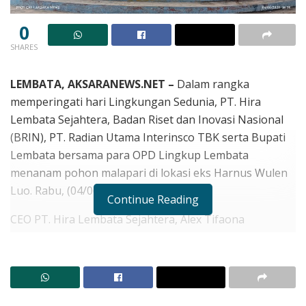
0
SHARES
LEMBATA, AKSARANEWS.NET –
Dalam rangka
memperingati hari Lingkungan Sedunia, PT. Hira
Lembata Sejahtera, Badan Riset dan Inovasi Nasional
(BRIN), PT. Radian Utama Interinsco TBK serta Bupati
Lembata bersama para OPD Lingkup Lembata
menanam pohon malapari di lokasi eks Harnus Wulen
Luo. Rabu, (04/06/2025).
Continue Reading
CEO PT. Hira Lembata Sejahtera, Alex Tifaona
mengatakan sebenarnya penanaman 500 bibit
malapari ini kita tanam langsung di lokasi yang sudah
ditentukan yaitu di Lamatoka dan Baolali duli yang
berada di Kecamatan Ile Ape Timur.