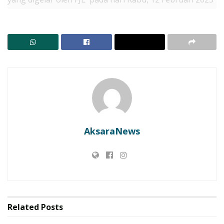
di Ballroom Olympic.
RELATED POSTS
Lembata Kembali ke Akar! Dulitukan Jadi Panggung
Olahraga Tradisional. Bupati dan Wakil Bupati Main
Tembak Karet
BREAKING NEWS! Satu Tewas Dua Rujuk Dampak
Bentrok Antarwarga di Adonara
AksaraNews
Dilansir dari Aksinews.id Sekretaris FJL, Krisantus Boro
(Sandro) seusai penyerahan Piagam Penghargaan FJL
Award mengatakan bahwa keempat jurnalis senior ini
layak jadi panutan bagi jurnalis muda di Lembata.
Related
Posts