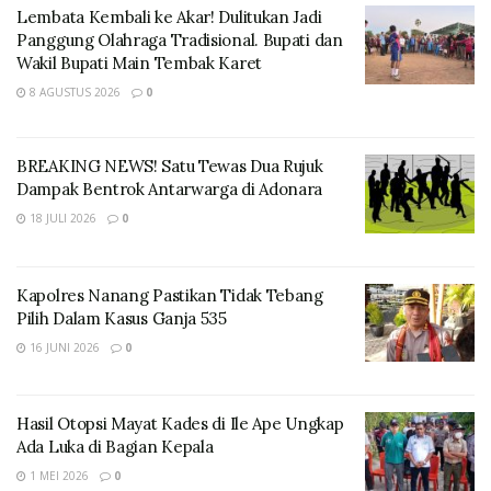
Lembata Kembali ke Akar! Dulitukan Jadi
Panggung Olahraga Tradisional. Bupati dan
Wakil Bupati Main Tembak Karet
8 AGUSTUS 2026
0
BREAKING NEWS! Satu Tewas Dua Rujuk
Dampak Bentrok Antarwarga di Adonara
“Empat orang jurnalis senior ini kami pandang layak
18 JULI 2026
0
jadi panutan bagi jurnalis muda di Lembata. Sehingga
Ketua dan Sekretaris FJL memutuskan untuk
memberikan penghargaan sebagai apresiasi pada
Kapolres Nanang Pastikan Tidak Tebang
Pilih Dalam Kasus Ganja 535
kesetiaan para senior terhadap profesi ini,” ucap
Sandro
16 JUNI 2026
0
Empat jurnalis yang menerima penghargaan itu adalah
Freddy Wahon (Pimred Aksinews.id), Fince Bataona
Hasil Otopsi Mayat Kades di Ile Ape Ungkap
Ada Luka di Bagian Kepala
(wartawati aksinews.id), Hironimus Lewunpira Bokilia
1 MEI 2026
0
(Viktory News) dan Maximus Gantung (Kilat News.com).