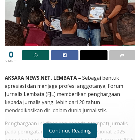
0
SHARES
AKSARA NEWS.NET, LEMBATA –
Sebagai bentuk
apresiasi dan menjaga profesi anggotanya, Forum
Jurnalis Lembata (FJL) memberikan penghargaan
kepada jurnalis yang lebih dari 20 tahun
mendedikasikan diri dalam dunia jurnalistik.
Penghargaan ini diberikan kepada 4 (empat) jurnalis
Continue Reading
pada peringatan 79 tahun Hari Pers Nasional, 2025
yang digelar oleh FJL pada hari Rabu, 12 Februari 2025