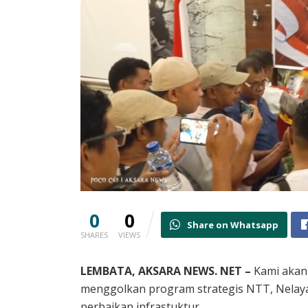
0
0
Share on Whatsapp
SHARES
VIEWS
LEMBATA, AKSARA NEWS. NET –
Kami akan
menggolkan program strategis NTT, Nelaya
perbaikan infrastuktur.