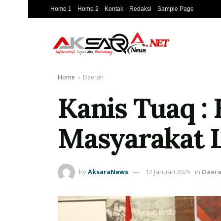
Home 1
Home 2
Kontak
Redaksi
Sample Page
Home
Daerah
Kanis Tuaq :
Masyarakat 
by
AksaraNews
12 Januari 2025
in
Daer