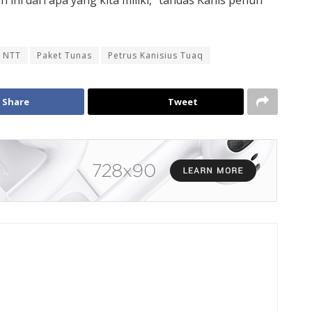
i dari apa yang kita miliki, “tandas Kanis penuh
NTT
Paket Tunas
Petrus Kanisius Tuaq
Share
Tweet