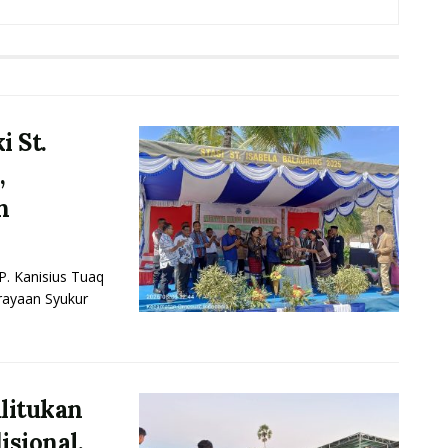
 St.
,
n
 Kanisius Tuaq
ayaan Syukur
litukan
isional.