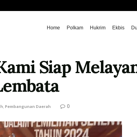
Home
Polkam
Hukrim
Ekbis
Du
 Kami Siap Melayan
Lembata
0
ah
,
Pembangunan Daerah