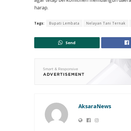
agar tetap berkomitmen membangun daerah in
harap.
Tags:
Bupati Lembata
Nelayan Tani Ternak
Send
AksaraNews