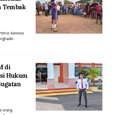
in Tembak
trus Kanisius
nghadiri
M di
isi Hukum
Gugatan
a orang