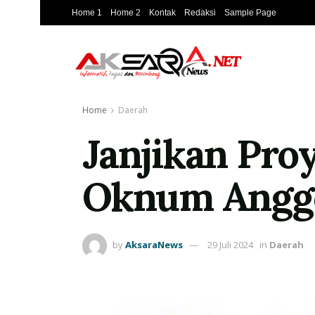
Home 1
Home 2
Kontak
Redaksi
Sample Page
Home
Daerah
Janjikan Pro
Oknum Anggo
by
AksaraNews
29 Juli 2024
in
Daerah