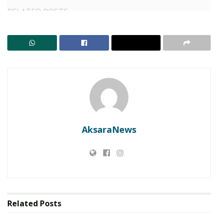
RELATED POSTS
Bupati Lembata di HUT Paroki St. Fransiskus: Tanpa
Kolaborasi, Pembangunan Tak Akan Jalan
Lembata Kembali ke Akar! Dulitukan Jadi Panggung
Olahraga Tradisional. Bupati dan Wakil Bupati Main
Tembak Karet
Kegiatan ini merupakan hasil kerja kolaboratif Rumah
Visi Indonesia bersama Badan Usaha Milik Negara
AksaraNews
(BUMN), melalui PT Pertamina (Persero) Tbk.
Related
Posts