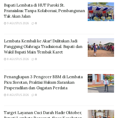
Bupati Lembata di HUT Paroki St.
Fransiskus: Tanpa Kolaborasi, Pembangunan
Tak Akan Jalan
9 AGUSTUS 2026
0
Kegiatan yang berlangsung di aula kantor desa
Kokotobo itu diikuti oleh dua puluh lima peserta,
Lembata Kembali ke Akar! Dulitukan Jadi
dengan menghadirkan dua instruktur atau pelatih.
Panggung Olahraga Tradisional. Bupati dan
Wakil Bupati Main Tembak Karet
Direktur Eksekutif sekaligus founder RVI, Antonius
8 AGUSTUS 2026
0
Demon Hurung, atau akrab disapa Anton Hurung
mengatakan, pelatihan ini merupakan salah satu
program yang terus menjadi fokus perhatian Rumah
Penangkapan 3 Pengecer BBM di Lembata
Visi Indonesia.
Picu Sorotan, Praktisi Hukum Sarankan
Praperadilan dan Gugatan Perdata
8 AGUSTUS 2026
0
Target Layanan Cuci Darah Hadir Oktober,