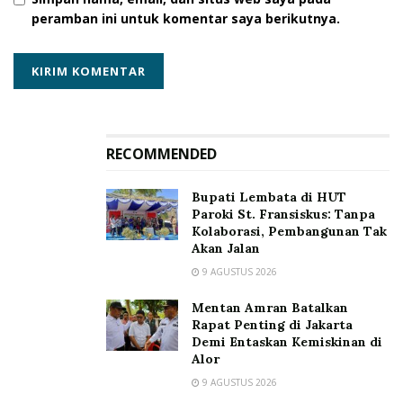
peramban ini untuk komentar saya berikutnya.
Kades Kokotobo, Andreas Kopong Boli merasa bangga,
sekaligus menyampaikan terima kasih kepada Rumah
Visi Indonesia karena telah melaksanakan pelatihan
tenun di desanya.
RECOMMENDED
Ia berharap “mudah-mudahan dengan kegiatan ini,
Bupati Lembata di HUT
kepala bidang kemasyarakatan bisa memprogramkan
Paroki St. Fransiskus: Tanpa
Kolaborasi, Pembangunan Tak
sehingga terus dilanjutkan.” (Tino Watowuan)
Akan Jalan
9 AGUSTUS 2026
Tags:
Adonara Tengah
Anton Hurung
Flores Timur
Kokotobo
Rumah Visi Indonesia
RVI
Tino Watowuan
Mentan Amran Batalkan
Rapat Penting di Jakarta
Demi Entaskan Kemiskinan di
Alor
9 AGUSTUS 2026