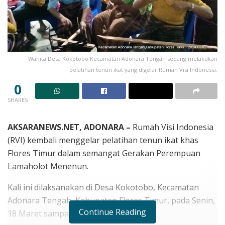
Wanita Desa Kokotobo Kecamatan Adonara Tengah sedang melakukan
pelatihan tenun ikat yang digelar Rumah Visi Indonesia.
0
SHARES
AKSARANEWS.NET, ADONARA –
Rumah Visi Indonesia
(RVI) kembali menggelar pelatihan tenun ikat khas
Flores Timur dalam semangat Gerakan Perempuan
Lamaholot Menenun.
Kali ini dilaksanakan di Desa Kokotobo, Kecamatan
Adonara Tengah, Kabupaten Flores Timur, pada Senin,
Continue Reading
18 Maret sampai Jumat, 22 Maret 2024.