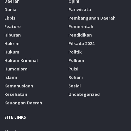
Daerah
Opini
Dunia
Pariwisata
Ekbis
Pembangunan Daerah
Feature
Pemerintah
Hiburan
Pendidikan
Hukrim
Pilkada 2024
Hukum
Politik
Hukum Kriminal
Polkam
Humaniora
Puisi
Islami
Rohani
Kemanusiaan
Sosial
Kesehatan
Uncategorized
Keuangan Daerah
Selain itu, Putra Desa Kalikur Kecamatan Buyasuri
Kabupaten Lembata ini juga menyambangi
SITE LINKS
penyelenggara adhoc di Sekretariat Panitia Pengawas
Pemilihan Umum (Panwaslu) Kecamataan Nagawutung