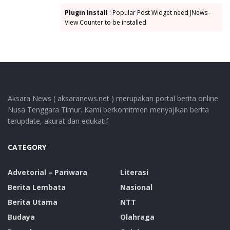
Sementara itu Kun Liwu dalam penjelasannya,
Plugin Install
: Popular Post Widget need JNews -
memastikan bahwa prinsip kehati – hatian harus
View Counter to be installed
diutamakan dalam pendistribusian agar semuanya
berjalan sesuai yang diharapkan.
“Pendtribusian logistik akan dilakukan H-3 untuk
kecamatan yang jaraknya jauh dan H-2 untuk
kecamatan terdekat” Jelasnya.
Aksara News ( aksaranews.net ) merupakan portal berita online
Nusa Tenggara Timur. Kami berkomitmen menyajikan berita
terupdate, akurat dan edukatif.
CATEGORY
Advetorial – Pariwara
Literasi
Berita Lembata
Nasional
Berita Utama
NTT
Budaya
Olahraga