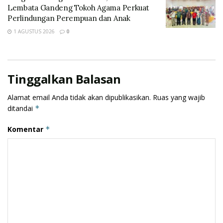
Muhammad Rifai bersama Staf, Beliau menekankan
Lembata Gandeng Tokoh Agama Perkuat
terkait strategi pengawasan dan pencegahan yang
Perlindungan Perempuan dan Anak
harus dilakukan.
1 AGUSTUS 2026
0
Tinggalkan Balasan
Alamat email Anda tidak akan dipublikasikan.
Ruas yang wajib
ditandai
*
Komentar
*
“Cara berpikir pengawas harus sudah pada tataran
kemungkinan hal – hal yang terburuk, sehingga ada
langkah – langkah mitigasi yang dilakukan ” Tandasnya