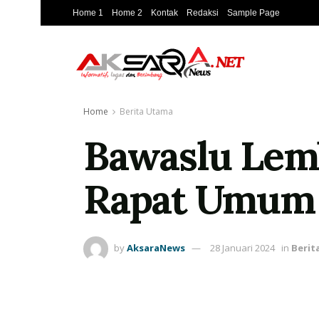
Home 1
Home 2
Kontak
Redaksi
Sample Page
Home
Berita Utama
Bawaslu Lem
Rapat Umum 
by
AksaraNews
28 Januari 2024
in
Berit