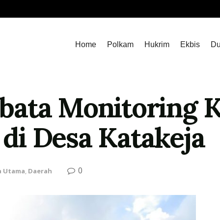
Home
Polkam
Hukrim
Ekbis
Du
bata Monitoring 
di Desa Katakeja
0
a Utama
,
Daerah