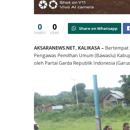
0
0
Share on Whatsapp
SHARES
VIEWS
AKSARANEWS.NET, KALIKASA –
Bertempat d
Pengawas Pemilhan Umum (Bawaslu) Kabu
oleh Partai Garda Republik Indonesia (Garud