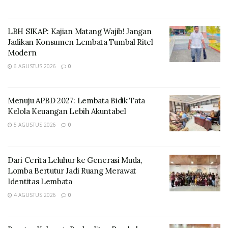
Pengawas Desa Hoelea.
LBH SIKAP: Kajian Matang Wajib! Jangan
Jadikan Konsumen Lembata Tumbal Ritel
Modern
6 AGUSTUS 2026
0
Menuju APBD 2027: Lembata Bidik Tata
Kelola Keuangan Lebih Akuntabel
5 AGUSTUS 2026
0
Kampanye dengan Surat Tanda Terima Pemberitahuan
Dari Cerita Leluhur ke Generasi Muda,
(STTP) Nomor: STTP/473/I/2024/Sat Intelkam
Lomba Bertutur Jadi Ruang Merawat
Kepolisian Resor Lembata tertanggal 21 Januari 2024
Identitas Lembata
dari Partai Nasdem ini, menghadirkan Tim Kampanye
4 AGUSTUS 2026
0
dan Para Calon Anggota Dewan Perwakilan Rakyat
Daerah Kabupaten Lembata Daerah Pemilihan
Lembata 3.