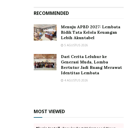
“Setiap masyarakat yang datang dan membeli tiket di
RECOMMENDED
Agen resmi Pelni ini, kami selalu mengajak untuk
mendownload aplikasi Pelni Mobile, agar dapat
Menuju APBD 2027: Lembata
Bidik Tata Kelola Keuangan
menggunakannya untuk memesan tiket tanpa harus
Lebih Akuntabel
datang ke agen tiket,” pungkas Panji
5 AGUSTUS 2026
Tags:
Arfah Yusuf
Gandha Nusantara 14
Dari Cerita Leluhur ke
Kepala Pelni Cabang Larantuka-Lewoleba
Generasi Muda, Lomba
Bertutur Jadi Ruang Merawat
Kepala PT. Pelni Sub Cabang Lewoleba
KM Sirimau
Identitas Lembata
KM. Bukit Siguntang
KM. Umsini
Lewoleba
Panji
4 AGUSTUS 2026
Pelabuhan Baru Lewoleba
Pelabuhan Laut Lewoleba
Pelabuhan Lewoleba
Pelni
Pelni Mobile
sabuk Nusantara 08
MOST VIEWED