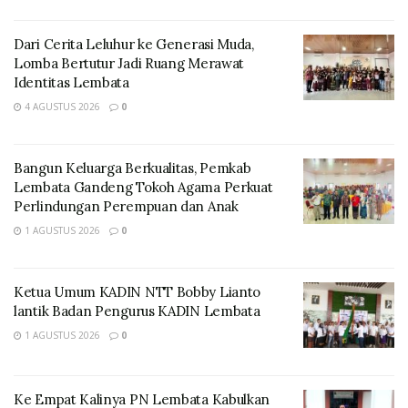
Kabupaten Lembata setelah usai penyerahan
pelabuhan dan bisa digunakan dalam melayani
Dari Cerita Leluhur ke Generasi Muda,
masyarakat Lembata,” ujar Arfah
Lomba Bertutur Jadi Ruang Merawat
Identitas Lembata
Arfah mengatakan bahwa tanggal 23 mendatang KM.
4 AGUSTUS 2026
0
Bukit Siguntang dari Kalimantan akan sandar di
pelabuhan laut Lewoleba dan akan menuju Kupang.
Efektifnya untuk pelayanan menuju Natal dan Tahun
Bangun Keluarga Berkualitas, Pemkab
Baru sudah bisa kita mulai.
Lembata Gandeng Tokoh Agama Perkuat
Perlindungan Perempuan dan Anak
Pertanggal 30 November 2023 PT. Pelni telah
1 AGUSTUS 2026
0
menerima surat secara resmi dari pihak KUPP Kelas III
Lewoleba dengan isi bahwa pelabuhan laut Lewoleba
Ketua Umum KADIN NTT Bobby Lianto
setelah dilakukan penyerahan sudah bisa digunakan.
lantik Badan Pengurus KADIN Lembata
“Pelabuhan laut Lewoleba kembali beroperasi ini
1 AGUSTUS 2026
0
berdasarkan surat yang telah kami Terima dengan
Nomor : UM. 002/3/16/UPP.Lwb-2023 tentang
Ke Empat Kalinya PN Lembata Kabulkan
pengoperasian pelabuhan laut Lewoleba,” ucap Arfah