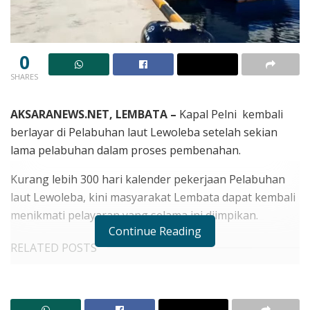
0
SHARES
AKSARANEWS.NET, LEMBATA –
Kapal Pelni kembali
berlayar di Pelabuhan laut Lewoleba setelah sekian
lama pelabuhan dalam proses pembenahan.
Kurang lebih 300 hari kalender pekerjaan Pelabuhan
laut Lewoleba, kini masyarakat Lembata dapat kembali
menikmati pelayaran yang selama ini diimpikan.
Continue Reading
RELATED POSTS
Menuju APBD 2027: Lembata Bidik Tata Kelola
Keuangan Lebih Akuntabel