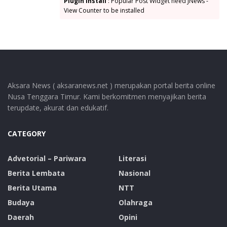
Plugin Install
: Popular Post Widget need JNews -
View Counter to be installed
Aksara News ( aksaranews.net ) merupakan portal berita online
Nusa Tenggara Timur. Kami berkomitmen menyajikan berita
terupdate, akurat dan edukatif.
CATEGORY
Advetorial – Pariwara
Literasi
Berita Lembata
Nasional
Berita Utama
NTT
Budaya
Olahraga
Daerah
Opini