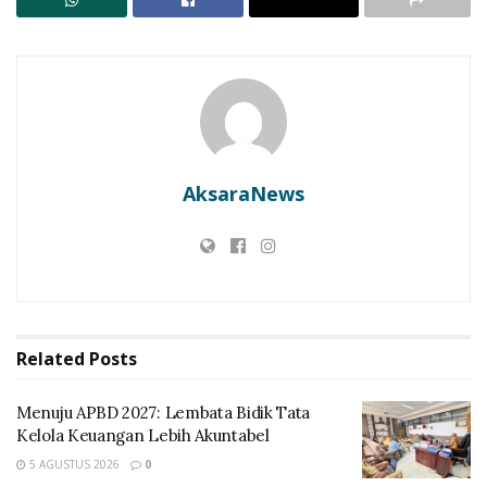
Dari Cerita Leluhur ke Generasi Muda, Lomba
Bertutur Jadi Ruang Merawat Identitas Lembata
Hal ini dibenarkan Kepala Pelni Cabang Larantuka-
Lewoleba Arfah Yusuf saat dikonfirmasi melalui telpon
seluler. Senin (04/12).
AksaraNews
Related
Posts
Menuju APBD 2027: Lembata Bidik Tata
Kelola Keuangan Lebih Akuntabel
“Kapal kami melayani multifort dan akan segera tiba di
5 AGUSTUS 2026
0