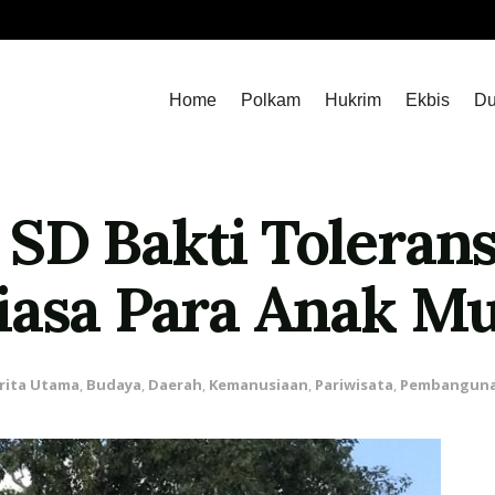
Home
Polkam
Hukrim
Ekbis
Du
SD Bakti Tolerans
iasa Para Anak M
rita Utama
,
Budaya
,
Daerah
,
Kemanusiaan
,
Pariwisata
,
Pembanguna