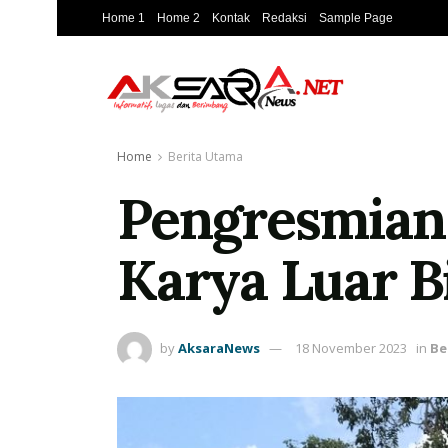
Home 1
Home 2
Kontak
Redaksi
Sample Page
Home
Berita Utama
Pengresmian 
Karya Luar B
by
AksaraNews
18 November 2023
in
Be