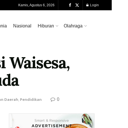
Kamis, Agustus 6, 2026
Login
nia
Nasional
Hiburan
Olahraga
i Waisesa,
uda
0
n Daerah
,
Pendidikan