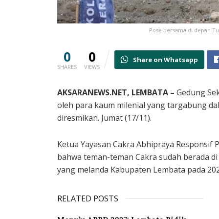
Pose bersama di depan Tug
0
0
Share on Whatsapp
SHARES
VIEWS
AKSARANEWS.NET, LEMBATA –
Gedung Seko
oleh para kaum milenial yang targabung dal
diresmikan. Jumat (17/11).
Ketua Yayasan Cakra Abhipraya Responsif 
bahwa teman-teman Cakra sudah berada di L
yang melanda Kabupaten Lembata pada 202
RELATED POSTS