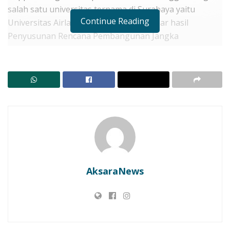
salah satu universitas ternama di Surabaya yaitu
Continue Reading
Universitas Airlangga menggelar seminar hasil
Penyusunan Rencana Pembangunan Jangka
Menengah Daerah (RPJMD) Teknokratik, Rancangan
Awal (RAWAL) dan Rencana Pembangunan Jangka
Panjang Daerah (RPJPD) Kabupaten Lembata.
RELATED POSTS
Target Layanan Cuci Darah Hadir Oktober, Bupati
Lembata Percepat Akses Kesehatan Masyarakat
LBH SIKAP: Kajian Matang Wajib! Jangan Jadikan
Konsumen Lembata Tumbal Ritel Modern
AksaraNews