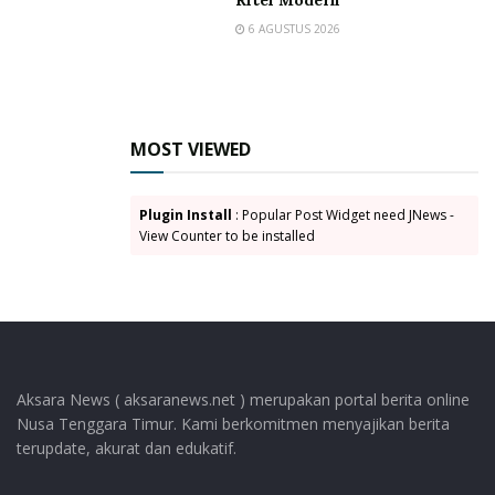
Lembata
Mathias K Beyeng
Pembangunan
Rawal
6 AGUSTUS 2026
RPJMD
RPJPD
Unair Surabaya
Universitas Airlangga Surabaya
MOST VIEWED
Plugin Install
: Popular Post Widget need JNews -
View Counter to be installed
Aksara News ( aksaranews.net ) merupakan portal berita online
Nusa Tenggara Timur. Kami berkomitmen menyajikan berita
terupdate, akurat dan edukatif.