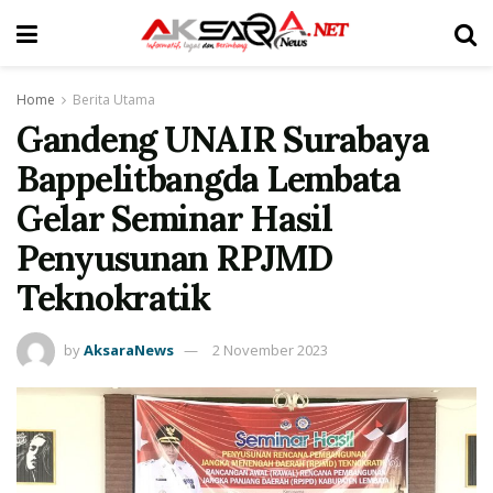
Home
Berita Utama
Gandeng UNAIR Surabaya
Bappelitbangda Lembata
Gelar Seminar Hasil
Penyusunan RPJMD
Teknokratik
by
AksaraNews
2 November 2023