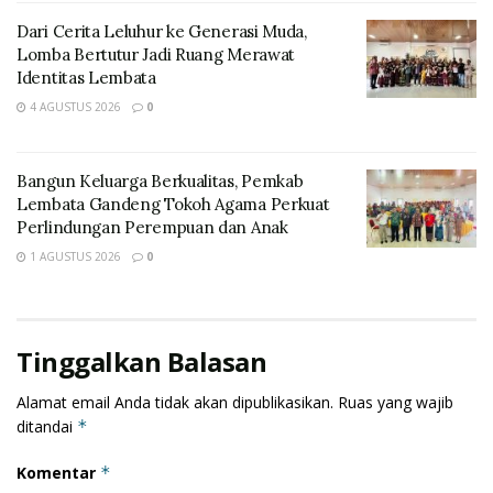
Dari Cerita Leluhur ke Generasi Muda,
Lomba Bertutur Jadi Ruang Merawat
Identitas Lembata
4 AGUSTUS 2026
0
Bangun Keluarga Berkualitas, Pemkab
Dr. Wiwik Supratiwi M.Si narasumber dari Unair
Lembata Gandeng Tokoh Agama Perkuat
Perlindungan Perempuan dan Anak
Surabaya ini menyebutkan banyak isu strategis di
Lembata yang belum mendapat perhatian serius
1 AGUSTUS 2026
0
Pemerintah.
“Kemiskinan di Lembata masih cukup tinggi dengan
Tinggalkan Balasan
angka 25.28%, demikian pun soal Stunting dan rawan
bencana, termasuk bagaimana pola melestarikan
Alamat email Anda tidak akan dipublikasikan.
Ruas yang wajib
budaya juga dapat meningkatkan ekonomi
ditandai
*
masyarakat,” kata Dr. Wiwik
Komentar
*
Misalkan tentang Budaya lanjut Dr.Wiwik, pada hari