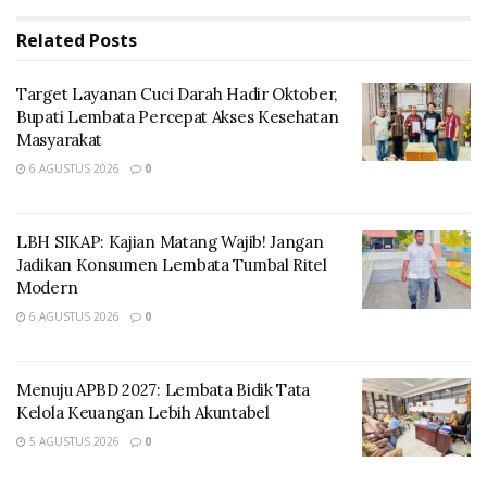
Related
Posts
Target Layanan Cuci Darah Hadir Oktober,
Bupati Lembata Percepat Akses Kesehatan
Masyarakat
6 AGUSTUS 2026
0
LBH SIKAP: Kajian Matang Wajib! Jangan
Seminar ini diikuti oleh semua OPD yang ada di lingkup
Jadikan Konsumen Lembata Tumbal Ritel
Modern
Pemerintahan Kabupaten Lembata dan yang menjadi
6 AGUSTUS 2026
0
pemateri berasal dari Universitas Airlangga (UNAIR)
Surabaya yang diselenggarakan di Ballroom Olympic
Hotel Lewoleba. Rabu (01/11).
Menuju APBD 2027: Lembata Bidik Tata
Kelola Keuangan Lebih Akuntabel
5 AGUSTUS 2026
0