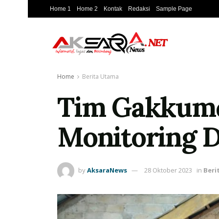
Home 1
Home 2
Kontak
Redaksi
Sample Page
Home
Berita Utama
Tim Gakkumd
Monitoring D
by
AksaraNews
28 Oktober 2023
in
Beri