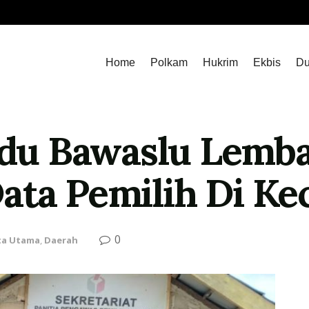
Home
Polkam
Hukrim
Ekbis
Du
u Bawaslu Lemba
ata Pemilih Di K
0
ta Utama
,
Daerah