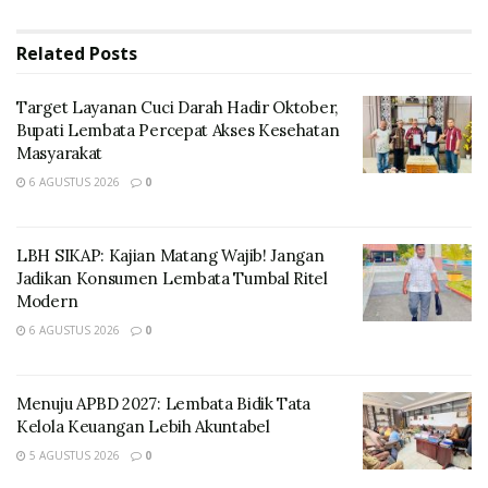
Related
Posts
Target Layanan Cuci Darah Hadir Oktober,
Bupati Lembata Percepat Akses Kesehatan
Masyarakat
6 AGUSTUS 2026
0
LBH SIKAP: Kajian Matang Wajib! Jangan
“Bulan Oktober ini merupakan bulan Bahasa maka
Jadikan Konsumen Lembata Tumbal Ritel
sebagai lembaga yang mengurus Literasi kita harus
Modern
mengisi bulan bahasa ini menjadi lebih bermakna bagi
6 AGUSTUS 2026
0
masyarakat Lembata untuk meningkat Literasinya, dan
momen berikutnya adalah HUT Otonomi Kabupaten
Menuju APBD 2027: Lembata Bidik Tata
Lembata jadi kita padukan untuk membuat beragam
Kelola Keuangan Lebih Akuntabel
kegiatan Literasi khususnya untuk generasi muda,”
5 AGUSTUS 2026
0
ucap Ansel