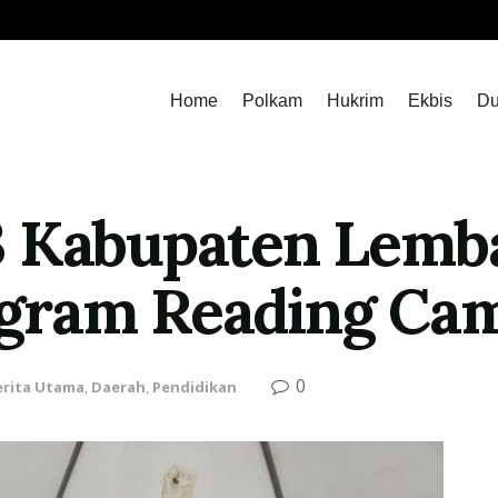
Home
Polkam
Hukrim
Ekbis
Du
3 Kabupaten Lemb
gram Reading Ca
0
erita Utama
,
Daerah
,
Pendidikan