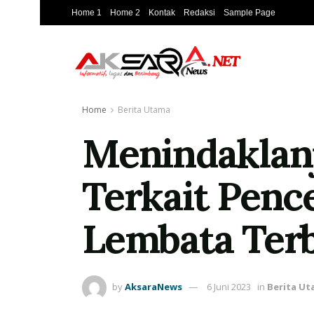
Home 1
Home 2
Kontak
Redaksi
Sample Page
Home
Berita Utama
Menindaklanj
Terkait Penc
Lembata Ter
by
AksaraNews
6 Juni 2023
in
Berita U