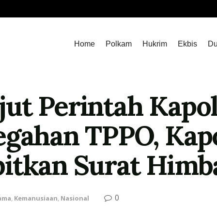
Home
Polkam
Hukrim
Ekbis
Du
ut Perintah Kapol
egahan TPPO, Kap
bitkan Surat Him
0
tama
,
Kemanusiaan
,
Nasional