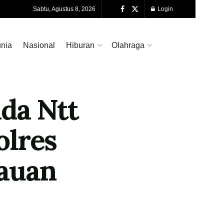
Sabtu, Agustus 8, 2026
Login
nia
Nasional
Hiburan
Olahraga
da Ntt
olres
bauan