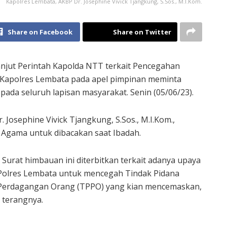
Kapolres Lembata, AKBP Dr. Josephine Vivick Tjangkung, S.Sos., M.I.Kom.
Share on Facebook
Share on Twitter
jut Perintah Kapolda NTT terkait Pencegahan
 Kapolres Lembata pada apel pimpinan meminta
pada seluruh lapisan masyarakat. Senin (05/06/23).
 Josephine Vivick Tjangkung, S.Sos., M.I.Kom.,
Agama untuk dibacakan saat Ibadah.
” Surat himbauan ini diterbitkan terkait adanya upaya
Polres Lembata untuk mencegah Tindak Pidana
Perdagangan Orang (TPPO) yang kian mencemaskan,
” terangnya.