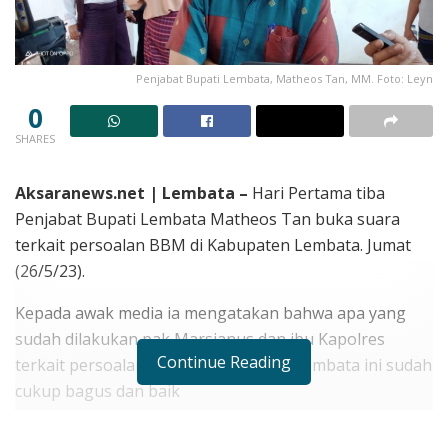
Penjabat Bupati Lembata, Matheos Tan, MM. Foto: Leyn
0
SHARES
Aksaranews.net | Lembata –
Hari Pertama tiba
Penjabat Bupati Lembata Matheos Tan buka suara
terkait persoalan BBM di Kabupaten Lembata. Jumat
(26/5/23).
Kepada awak media ia mengatakan bahwa apa yang
sudah dilakukan pak Marsianus dan ibu Kapolres
Continue Reading
terkait persoalan BBM di Kabupaten Lembata ini sudah
cukup bagus dan baik
RELATED POSTS