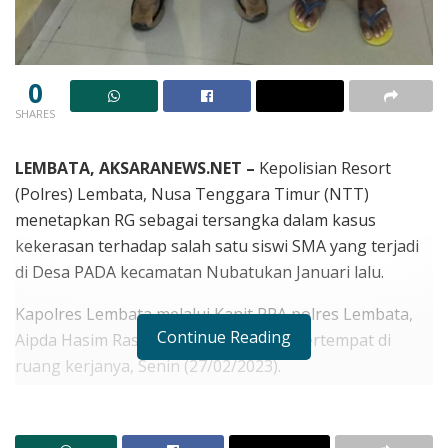
0
SHARES
LEMBATA, AKSARANEWS.NET –
Kepolisian Resort
(Polres) Lembata, Nusa Tenggara Timur (NTT)
menetapkan RG sebagai tersangka dalam kasus
kekerasan terhadap salah satu siswi SMA yang terjadi
di Desa PADA kecamatan Nubatukan Januari lalu.
Kapolres Lembata melalui Kanit PPA polres Lembata,
Continue Reading
Aipda Hasim Rasyid kepada media ini bertempat di
ruang kerjanya, Senin (27/02/2023).
RELATED POSTS