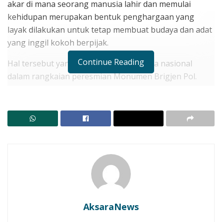
akar di mana seorang manusia lahir dan memulai
kehidupan merupakan bentuk penghargaan yang
layak dilakukan untuk tetap membuat budaya dan adat
yang inggil kokoh berpijak.
Continue Reading
Hal tersebut yang dilakukan oleh panitia nasional
dalam rangkaian peresmian Monumen Brigjen Pol.
(Purn) Antonius Stephanus Enga Tifaona di Lewoleba,
Lembata, Nusa Tenggara Timur (NTT).
RELATED POSTS
BREAKING NEWS! Satu Tewas Dua Rujuk Dampak
Bentrok Antarwarga di Adonara
Kapolres Nanang Pastikan Tidak Tebang Pilih
Dalam Kasus Ganja 535
AksaraNews
Patung yang didirikan di monumen ini dibuat oleh