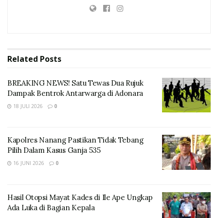
perempuan pematung Indonesia, Dolorosa Sinaga
yang karya-karyanya telah dikenal di dunia seni rupa
baik di Indonesia maupun mancanegara.
Related
Posts
BREAKING NEWS! Satu Tewas Dua Rujuk
Dampak Bentrok Antarwarga di Adonara
18 JULI 2026
0
Kapolres Nanang Pastikan Tidak Tebang
Pilih Dalam Kasus Ganja 535
16 JUNI 2026
0
Sehari sebelum peresmian yang akan dilakukan pada
Jumat, 27 Januari 2023 esok, hari ini panitia nasional
pencalonan Pahlawan Nasional memulai rangkaian
Hasil Otopsi Mayat Kades di Ile Ape Ungkap
acara dengan menggelar dua acara adat.
Ada Luka di Bagian Kepala