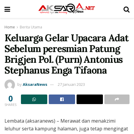
Home
Berita Utama
Keluarga Gelar Upacara Adat
Sebelum peresmian Patung
Brigjen Pol. (Purn) Antonius
Stephanus Enga Tifaona
by
AksaraNews
27 Januari 2023
0
SHARES
Lembata (aksaranews) – Merawat dan menakzimi
leluhur serta kampung halaman, juga tetap mengingat