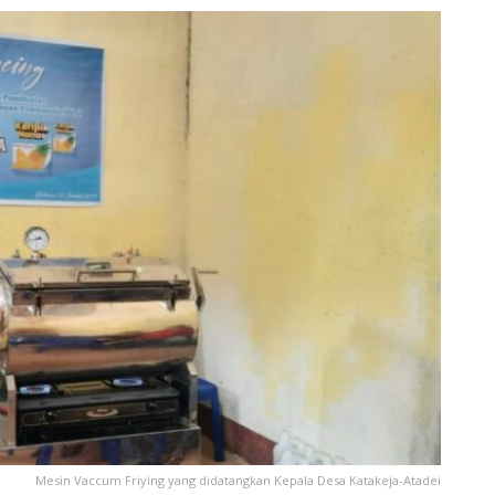
Mesin Vaccum Friying yang didatangkan Kepala Desa Katakeja-Atadei