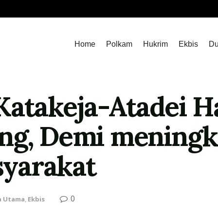
Home
Polkam
Hukrim
Ekbis
Du
Katakeja-Atadei H
ing, Demi meningk
yarakat
0
a Utama
,
Ekbis