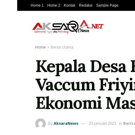
Home 1
Home 2
Kontak
Redaksi
Sample Page
Home
Berita Utama
Kepala Desa 
Vaccum Friy
Ekonomi Mas
by
AksaraNews
23 Januari 2023
in
Berit