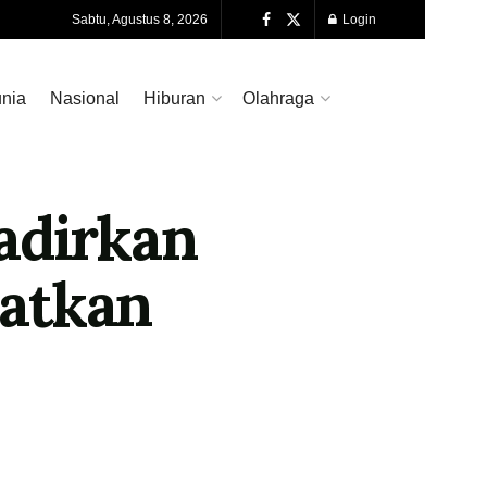
Sabtu, Agustus 8, 2026
Login
nia
Nasional
Hiburan
Olahraga
adirkan
atkan