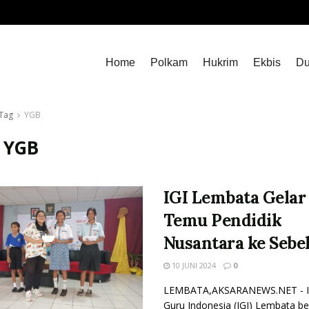
Home
Polkam
Hukrim
Ekbis
Du
Tag
YGB
:
YGB
IGI Lembata Gelar
Temu Pendidik
Nusantara ke Sebe
10 JUNI 2024
0
LEMBATA,AKSARANEWS.NET - I
Guru Indonesia (IGI) Lembata be