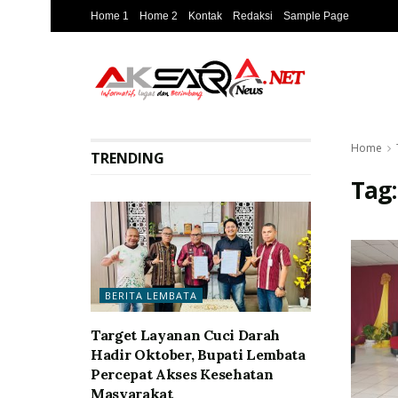
Home 1
Home 2
Kontak
Redaksi
Sample Page
Home
TRENDING
Tag
BERITA LEMBATA
Target Layanan Cuci Darah
Hadir Oktober, Bupati Lembata
Percepat Akses Kesehatan
Masyarakat