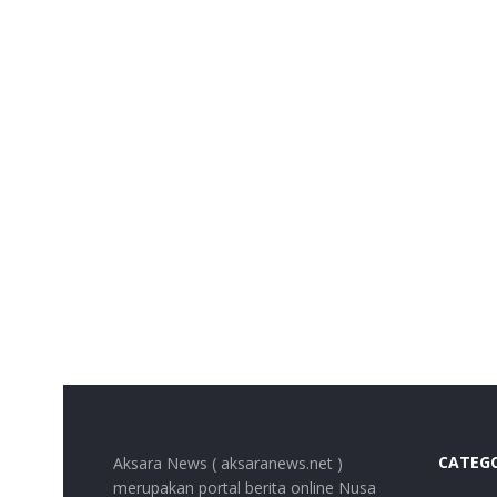
CATEG
Aksara News ( aksaranews.net )
merupakan portal berita online Nusa