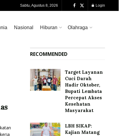
Sabtu, Agustus 8, 2026
Login
nia
Nasional
Hiburan
Olahraga
RECOMMENDED
Target Layanan
Cuci Darah
Hadir Oktober,
Bupati Lembata
Percepat Akses
Kesehatan
las
Masyarakat
LBH SIKAP:
katan
Kajian Matang
kerja