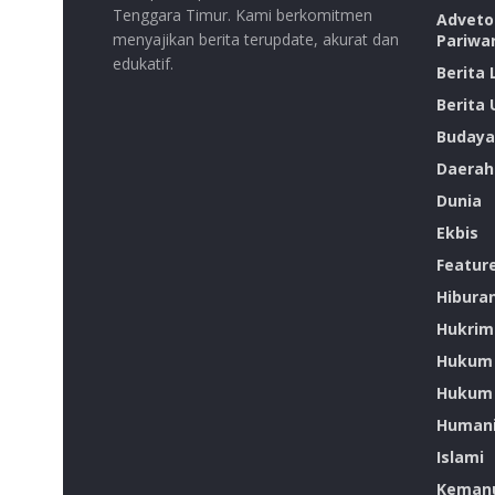
Tenggara Timur. Kami berkomitmen
Advetor
menyajikan berita terupdate, akurat dan
Pariwa
edukatif.
Berita
Berita
Budaya
Daerah
Dunia
Ekbis
Featur
Hibura
Hukrim
Hukum
Hukum 
Humani
Islami
Kemanu