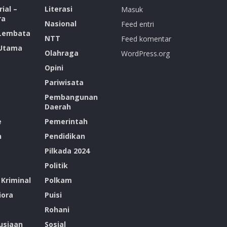
ial –
Literasi
Masuk
ra
Nasional
Feed entri
 Lembata
NTT
Feed komentar
 Utama
Olahraga
WordPress.org
Opini
Pariwisata
Pembangunan
Daerah
e
Pemerintah
n
Pendidikan
Pilkada 2024
Politik
Kriminal
Polkam
ora
Puisi
Rohani
siaan
Sosial