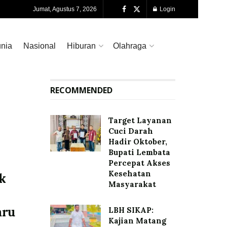
Jumat, Agustus 7, 2026
Login
nia
Nasional
Hiburan
Olahraga
RECOMMENDED
Target Layanan
Cuci Darah
Hadir Oktober,
Bupati Lembata
Percepat Akses
Kesehatan
k
Masyarakat
aru
LBH SIKAP:
Kajian Matang