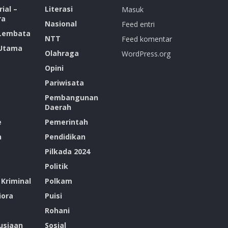
ial –
Literasi
Masuk
ra
Nasional
Feed entri
 Lembata
NTT
Feed komentar
 Utama
Olahraga
WordPress.org
Opini
Pariwisata
Pembangunan
Daerah
e
Pemerintah
n
Pendidikan
Pilkada 2024
Politik
Kriminal
Polkam
ora
Puisi
Rohani
siaan
Sosial