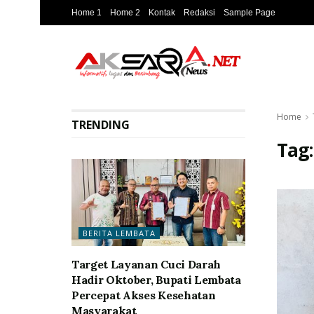
Home 1
Home 2
Kontak
Redaksi
Sample Page
Home
TRENDING
Tag
BERITA LEMBATA
Target Layanan Cuci Darah
Hadir Oktober, Bupati Lembata
Percepat Akses Kesehatan
Masyarakat