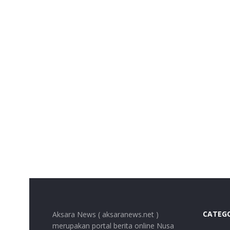
CATEG
Aksara News ( aksaranews.net )
merupakan portal berita online Nusa