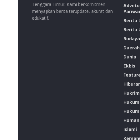
Tenggara Timur. Kami berkomitmen
Advetor
menyajikan berita terupdate, akurat dan
Pariwa
edukatif.
Berita
Berita
Budaya
Daerah
Dunia
Ekbis
Featur
Hibura
Hukrim
Hukum
Hukum 
Humani
Islami
Kemanu