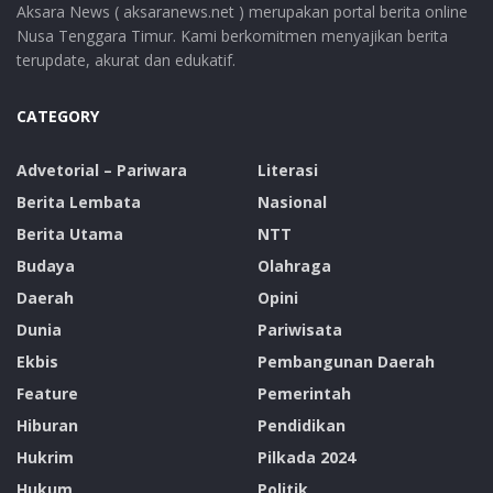
Aksara News ( aksaranews.net ) merupakan portal berita online
Nusa Tenggara Timur. Kami berkomitmen menyajikan berita
terupdate, akurat dan edukatif.
CATEGORY
Advetorial – Pariwara
Literasi
Berita Lembata
Nasional
Berita Utama
NTT
Budaya
Olahraga
Daerah
Opini
Dunia
Pariwisata
Ekbis
Pembangunan Daerah
Feature
Pemerintah
Hiburan
Pendidikan
Hukrim
Pilkada 2024
Hukum
Politik