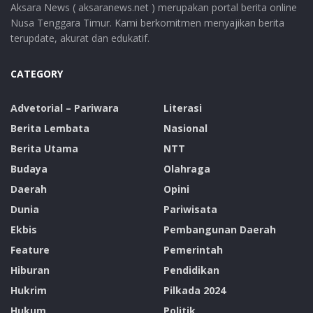
Aksara News ( aksaranews.net ) merupakan portal berita online
Nusa Tenggara Timur. Kami berkomitmen menyajikan berita
terupdate, akurat dan edukatif.
CATEGORY
Advetorial – Pariwara
Literasi
Berita Lembata
Nasional
Berita Utama
NTT
Budaya
Olahraga
Daerah
Opini
Dunia
Pariwisata
Ekbis
Pembangunan Daerah
Feature
Pemerintah
Hiburan
Pendidikan
Hukrim
Pilkada 2024
Hukum
Politik