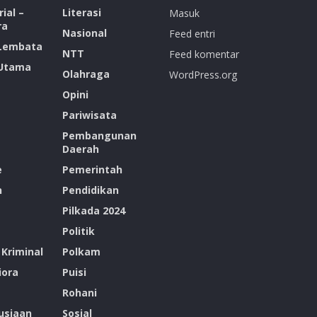
ial –
Literasi
Masuk
ra
Nasional
Feed entri
 Lembata
NTT
Feed komentar
 Utama
Olahraga
WordPress.org
Opini
Pariwisata
Pembangunan
Daerah
e
Pemerintah
n
Pendidikan
Pilkada 2024
Politik
Kriminal
Polkam
ora
Puisi
Rohani
siaan
Sosial