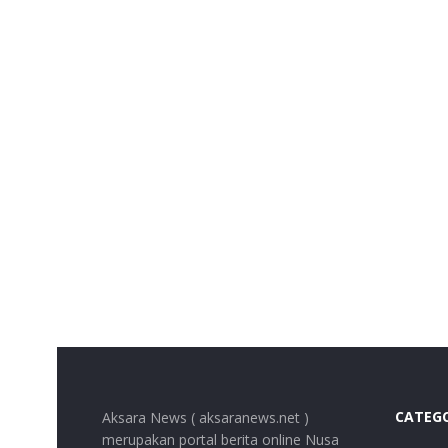
CATEG
Aksara News ( aksaranews.net )
merupakan portal berita online Nusa