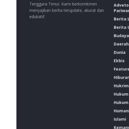
Tenggara Timur. Kami berkomitmen
Advetor
menyajikan berita terupdate, akurat dan
Pariwa
edukatif.
Berita
Berita
Budaya
Daerah
Dunia
Ekbis
Featur
Hibura
Hukrim
Hukum
Hukum 
Humani
Islami
Kemanu