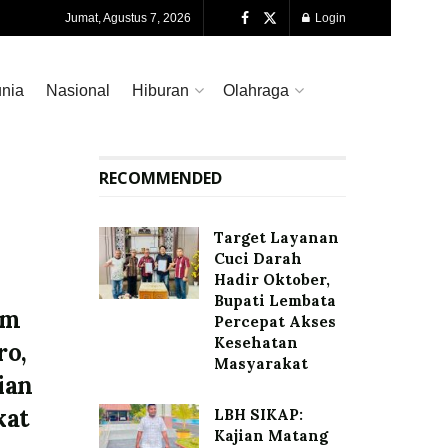
Jumat, Agustus 7, 2026
Login
nia
Nasional
Hiburan
Olahraga
RECOMMENDED
Target Layanan
Cuci Darah
Hadir Oktober,
Bupati Lembata
am
Percepat Akses
Kesehatan
ro,
Masyarakat
ian
kat
LBH SIKAP:
Kajian Matang