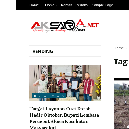
Home 1
Home 2
Kontak
Redaksi
Sample Page
Home
TRENDING
Tag
BERITA LEMBATA
Target Layanan Cuci Darah
Hadir Oktober, Bupati Lembata
Percepat Akses Kesehatan
Masyarakat