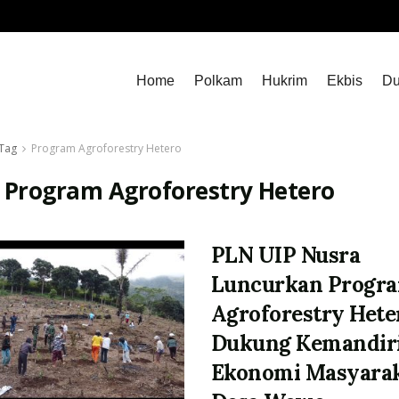
Home
Polkam
Hukrim
Ekbis
Du
Tag
Program Agroforestry Hetero
:
Program Agroforestry Hetero
PLN UIP Nusra
Luncurkan Progr
Agroforestry Hete
Dukung Kemandir
Ekonomi Masyara