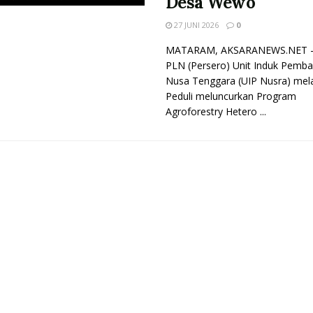
Desa Wewo
27 JUNI 2026
0
MATARAM, AKSARANEWS.NET -
PLN (Persero) Unit Induk Pemb
Nusa Tenggara (UIP Nusra) mel
Peduli meluncurkan Program
Agroforestry Hetero ...