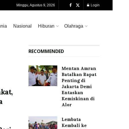
Minggu, Agustus 9, 2026
Login
nia
Nasional
Hiburan
Olahraga
RECOMMENDED
Mentan Amran
Batalkan Rapat
Penting di
Jakarta Demi
kat,
Entaskan
Kemiskinan di
a
Alor
Lembata
Kembali ke