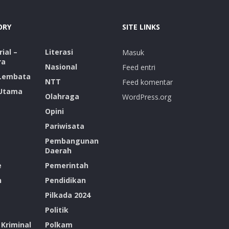
ORY
SITE LINKS
ial –
Literasi
Masuk
ra
Nasional
Feed entri
 Lembata
NTT
Feed komentar
 Utama
Olahraga
WordPress.org
Opini
Pariwisata
Pembangunan
Daerah
e
Pemerintah
n
Pendidikan
Pilkada 2024
Politik
Kriminal
Polkam