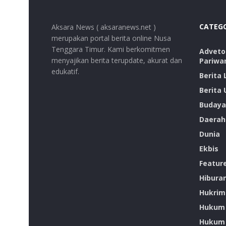
CATEG
Aksara News ( aksaranews.net )
merupakan portal berita online Nusa
Tenggara Timur. Kami berkomitmen
Advetor
menyajikan berita terupdate, akurat dan
Pariwa
edukatif.
Berita
Berita
Budaya
Daerah
Dunia
Ekbis
Featur
Hibura
Hukrim
Hukum
Hukum 