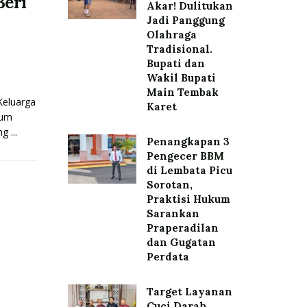
eri
Akar! Dulitukan
Jadi Panggung
Olahraga
Tradisional.
Bupati dan
Wakil Bupati
Main Tembak
Keluarga
Karet
kum
 ...
Penangkapan 3
Pengecer BBM
di Lembata Picu
Sorotan,
Praktisi Hukum
Sarankan
Praperadilan
dan Gugatan
Perdata
Target Layanan
Cuci Darah