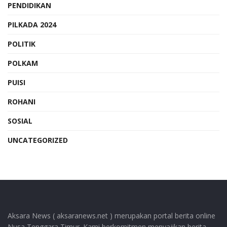
PENDIDIKAN
PILKADA 2024
POLITIK
POLKAM
PUISI
ROHANI
SOSIAL
UNCATEGORIZED
Aksara News ( aksaranews.net ) merupakan portal berita online
Nusa Tenggara Timur. Kami berkomitmen menyajikan berita