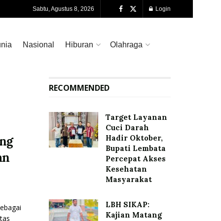
Sabtu, Agustus 8, 2026
Login
nia
Nasional
Hiburan
Olahraga
RECOMMENDED
Target Layanan
Cuci Darah
Hadir Oktober,
eng
Bupati Lembata
an
Percepat Akses
Kesehatan
Masyarakat
LBH SIKAP:
ebagai
Kajian Matang
tas