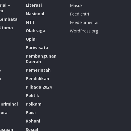
ial –
Literasi
Masuk
ra
Nasional
Feed entri
 Lembata
NTT
Feed komentar
 Utama
Olahraga
WordPress.org
Opini
Pariwisata
Pembangunan
Daerah
e
Pemerintah
n
Pendidikan
Pilkada 2024
Politik
Kriminal
Polkam
ora
Puisi
Rohani
siaan
Sosial