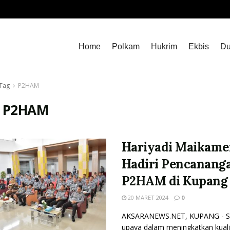
Home
Polkam
Hukrim
Ekbis
Du
Tag
P2HAM
:
P2HAM
Hariyadi Maikam
Hadiri Pencanang
P2HAM di Kupang
20 MARET 2024
0
AKSARANEWS.NET, KUPANG - S
upaya dalam meningkatkan kuali