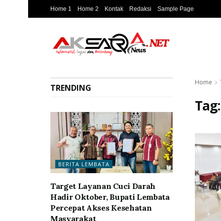
Home 1
Home 2
Kontak
Redaksi
Sample Page
Home
TRENDING
Tag
BERITA LEMBATA
Target Layanan Cuci Darah
Hadir Oktober, Bupati Lembata
Percepat Akses Kesehatan
Masyarakat