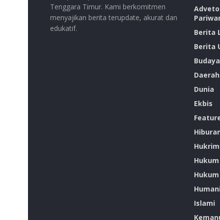
Tenggara Timur. Kami berkomitmen
Advetor
menyajikan berita terupdate, akurat dan
Pariwa
edukatif.
Berita
Berita
Budaya
Daerah
Dunia
Ekbis
Featur
Hibura
Hukrim
Hukum
Hukum 
Humani
Islami
Kemanu