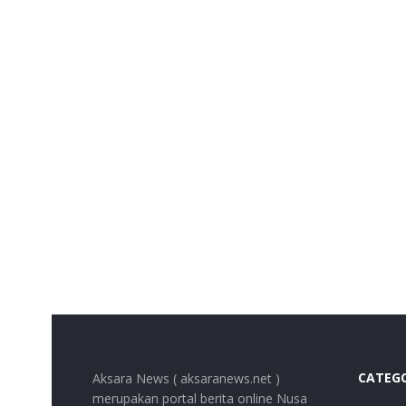
CATEG
Aksara News ( aksaranews.net )
merupakan portal berita online Nusa