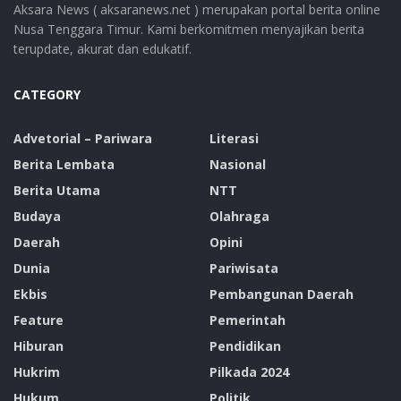
Aksara News ( aksaranews.net ) merupakan portal berita online
Nusa Tenggara Timur. Kami berkomitmen menyajikan berita
terupdate, akurat dan edukatif.
CATEGORY
Advetorial – Pariwara
Literasi
Berita Lembata
Nasional
Berita Utama
NTT
Budaya
Olahraga
Daerah
Opini
Dunia
Pariwisata
Ekbis
Pembangunan Daerah
Feature
Pemerintah
Hiburan
Pendidikan
Hukrim
Pilkada 2024
Hukum
Politik