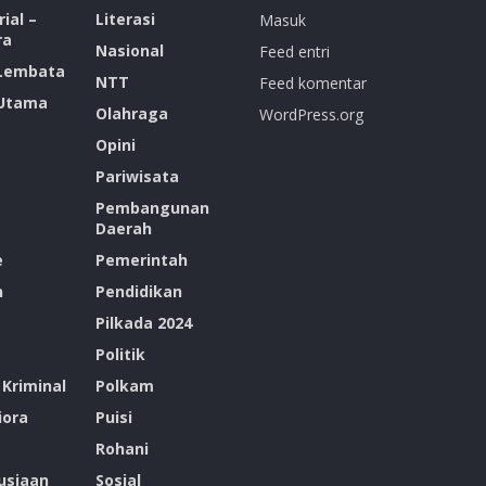
ial –
Literasi
Masuk
ra
Nasional
Feed entri
 Lembata
NTT
Feed komentar
 Utama
Olahraga
WordPress.org
Opini
Pariwisata
Pembangunan
Daerah
e
Pemerintah
n
Pendidikan
Pilkada 2024
Politik
Kriminal
Polkam
ora
Puisi
Rohani
siaan
Sosial