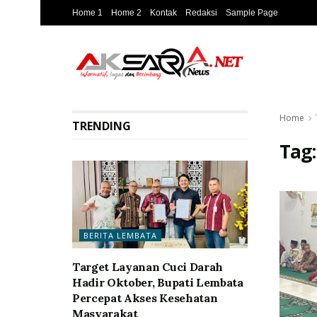
Home 1
Home 2
Kontak
Redaksi
Sample Page
Home
TRENDING
Tag
BERITA LEMBATA
Target Layanan Cuci Darah
Hadir Oktober, Bupati Lembata
Percepat Akses Kesehatan
Masyarakat