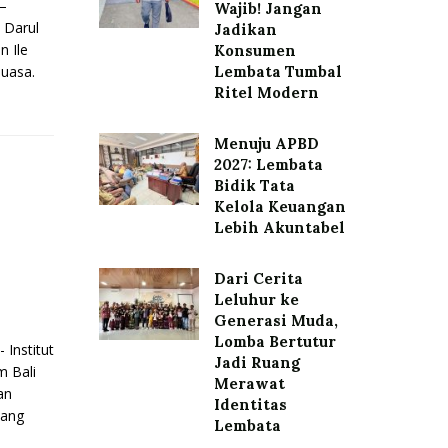
—
Wajib! Jangan
 Darul
Jadikan
n Ile
Konsumen
uasa.
Lembata Tumbal
Ritel Modern
Menuju APBD
2027: Lembata
Bidik Tata
Kelola Keuangan
Lebih Akuntabel
Dari Cerita
Leluhur ke
Generasi Muda,
Lomba Bertutur
Institut
Jadi Ruang
m Bali
Merawat
an
Identitas
yang
Lembata