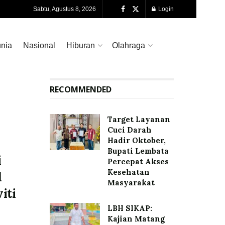
Sabtu, Agustus 8, 2026
Login
nia
Nasional
Hiburan
Olahraga
RECOMMENDED
Target Layanan
Cuci Darah
Hadir Oktober,
Bupati Lembata
i
Percepat Akses
Kesehatan
d
Masyarakat
iti
LBH SIKAP:
Kajian Matang