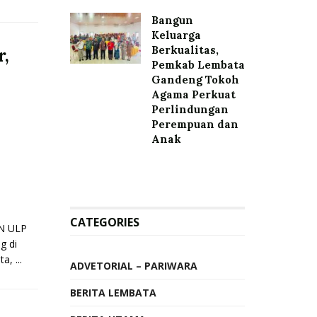
Bangun
Keluarga
Berkualitas,
r,
Pemkab Lembata
Gandeng Tokoh
Agama Perkuat
Perlindungan
Perempuan dan
Anak
CATEGORIES
LN ULP
g di
, ...
ADVETORIAL – PARIWARA
BERITA LEMBATA