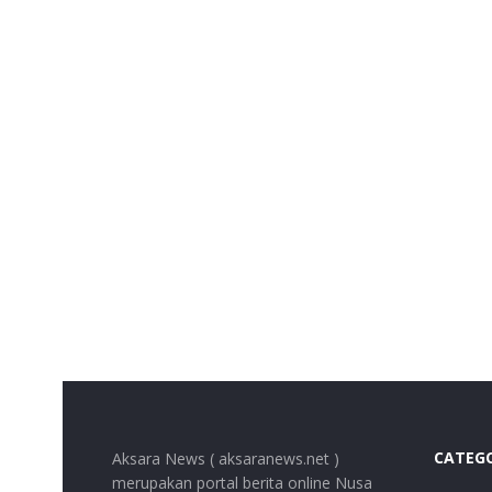
CATEG
Aksara News ( aksaranews.net )
merupakan portal berita online Nusa