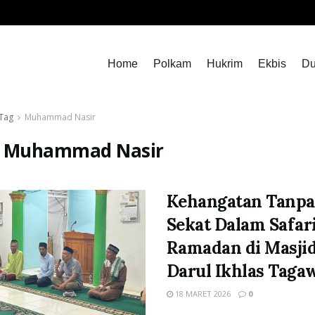
Home
Polkam
Hukrim
Ekbis
Du
Tag
Muhammad Nasir
:
Muhammad Nasir
Kehangatan Tanpa
Sekat Dalam Safar
Ramadan di Masji
Darul Ikhlas Tagaw
18 MARET 2026
0