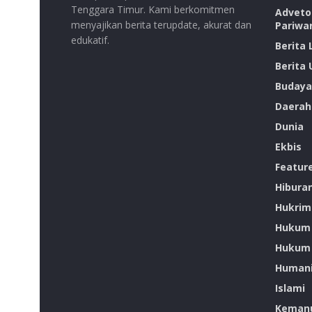
Tenggara Timur. Kami berkomitmen
Advetor
menyajikan berita terupdate, akurat dan
Pariwa
edukatif.
Berita
Berita
Budaya
Daerah
Dunia
Ekbis
Featur
Hibura
Hukrim
Hukum
Hukum 
Humani
Islami
Kemanu