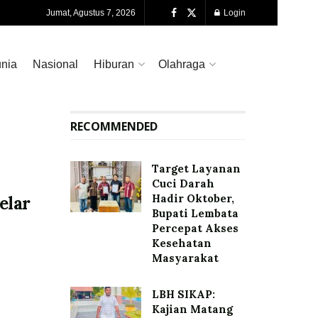
Jumat, Agustus 7, 2026
Login
nia
Nasional
Hiburan
Olahraga
RECOMMENDED
Target Layanan
Cuci Darah
Hadir Oktober,
elar
Bupati Lembata
Percepat Akses
Kesehatan
Masyarakat
LBH SIKAP:
Kajian Matang