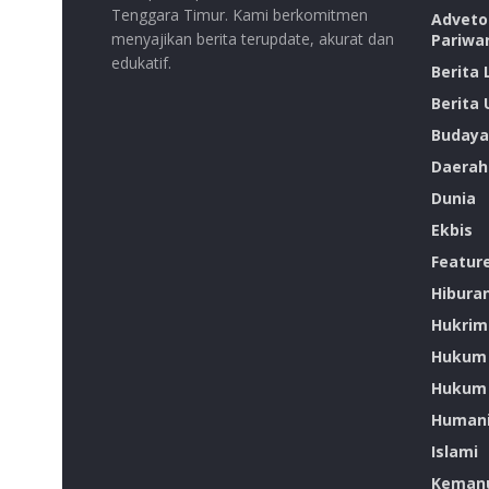
Tenggara Timur. Kami berkomitmen
Advetor
menyajikan berita terupdate, akurat dan
Pariwa
edukatif.
Berita
Berita
Budaya
Daerah
Dunia
Ekbis
Featur
Hibura
Hukrim
Hukum
Hukum 
Humani
Islami
Kemanu