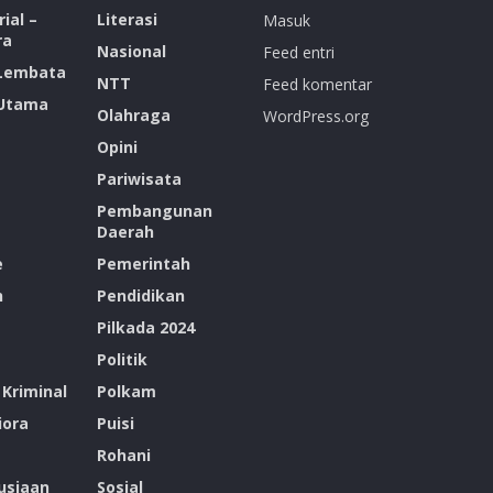
ial –
Literasi
Masuk
ra
Nasional
Feed entri
 Lembata
NTT
Feed komentar
 Utama
Olahraga
WordPress.org
Opini
Pariwisata
Pembangunan
Daerah
e
Pemerintah
n
Pendidikan
Pilkada 2024
Politik
Kriminal
Polkam
ora
Puisi
Rohani
siaan
Sosial