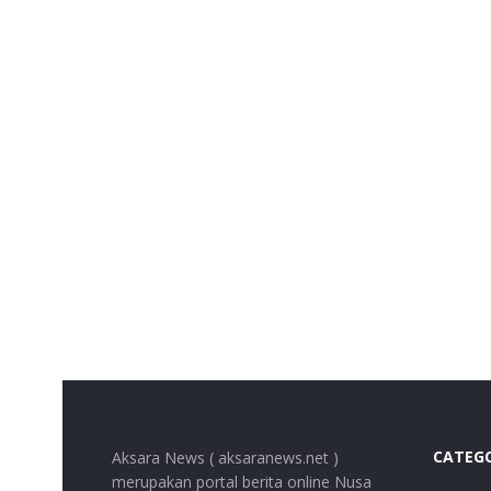
CATEG
Aksara News ( aksaranews.net )
merupakan portal berita online Nusa