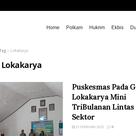
Home
Polkam
Hukrim
Ekbis
Du
Tag
Lokakarya
:
Lokakarya
Puskesmas Pada G
Lokakarya Mini
TriBulanan Lintas
Sektor
23 FEBRUARI 2023
0