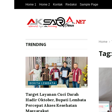
Home 1
Home 2
Kontak
Redaksi
Sample Page
Home
TRENDING
Tag
BERITA LEMBATA
Target Layanan Cuci Darah
Hadir Oktober, Bupati Lembata
Percepat Akses Kesehatan
Masyarakat