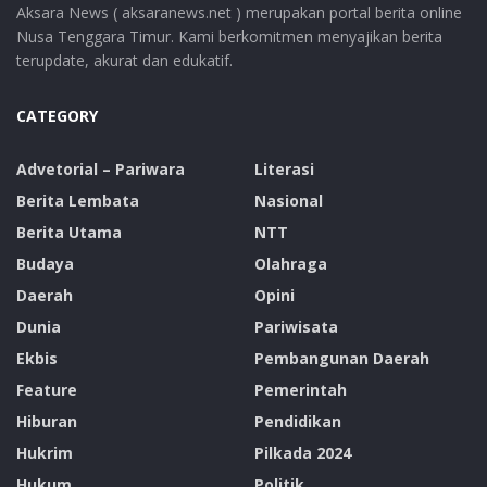
Aksara News ( aksaranews.net ) merupakan portal berita online
Nusa Tenggara Timur. Kami berkomitmen menyajikan berita
terupdate, akurat dan edukatif.
CATEGORY
Advetorial – Pariwara
Literasi
Berita Lembata
Nasional
Berita Utama
NTT
Budaya
Olahraga
Daerah
Opini
Dunia
Pariwisata
Ekbis
Pembangunan Daerah
Feature
Pemerintah
Hiburan
Pendidikan
Hukrim
Pilkada 2024
Hukum
Politik