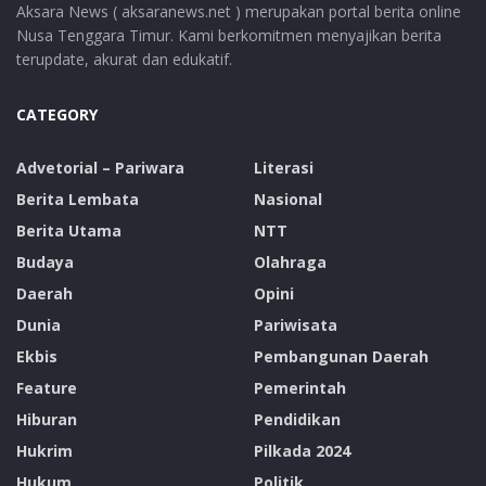
Aksara News ( aksaranews.net ) merupakan portal berita online
Nusa Tenggara Timur. Kami berkomitmen menyajikan berita
terupdate, akurat dan edukatif.
CATEGORY
Advetorial – Pariwara
Literasi
Berita Lembata
Nasional
Berita Utama
NTT
Budaya
Olahraga
Daerah
Opini
Dunia
Pariwisata
Ekbis
Pembangunan Daerah
Feature
Pemerintah
Hiburan
Pendidikan
Hukrim
Pilkada 2024
Hukum
Politik