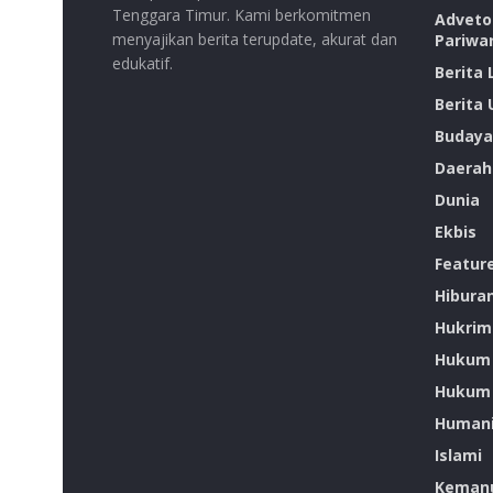
Tenggara Timur. Kami berkomitmen
Advetor
menyajikan berita terupdate, akurat dan
Pariwa
edukatif.
Berita
Berita
Budaya
Daerah
Dunia
Ekbis
Featur
Hibura
Hukrim
Hukum
Hukum 
Humani
Islami
Kemanu