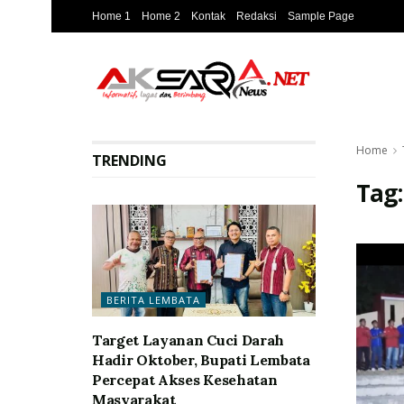
Home 1
Home 2
Kontak
Redaksi
Sample Page
Home
TRENDING
Tag
BERITA LEMBATA
Target Layanan Cuci Darah
Hadir Oktober, Bupati Lembata
Percepat Akses Kesehatan
Masyarakat