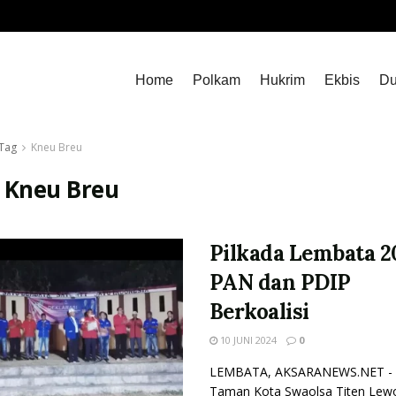
Home
Polkam
Hukrim
Ekbis
Du
Tag
Kneu Breu
:
Kneu Breu
Pilkada Lembata 2
PAN dan PDIP
Berkoalisi
10 JUNI 2024
0
LEMBATA, AKSARANEWS.NET - 
Taman Kota Swaolsa Titen Lewo