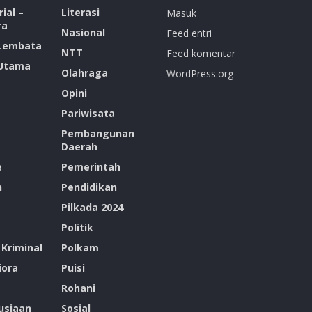
ial –
Literasi
Masuk
ra
Nasional
Feed entri
 Lembata
NTT
Feed komentar
 Utama
Olahraga
WordPress.org
Opini
Pariwisata
Pembangunan
Daerah
e
Pemerintah
n
Pendidikan
Pilkada 2024
Politik
Kriminal
Polkam
ora
Puisi
Rohani
siaan
Sosial