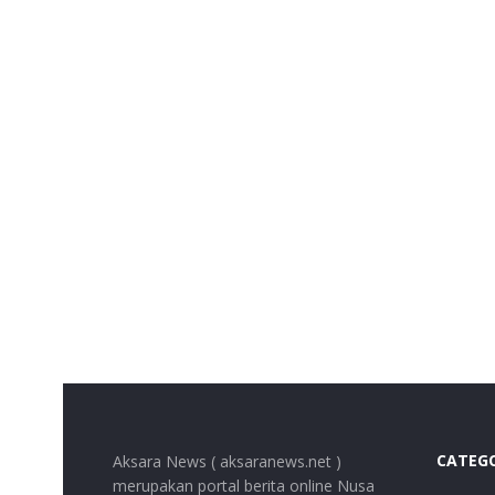
CATEG
Aksara News ( aksaranews.net )
merupakan portal berita online Nusa