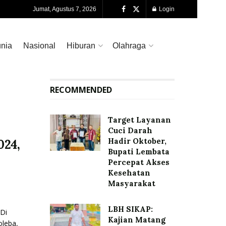
Jumat, Agustus 7, 2026
Login
nia
Nasional
Hiburan
Olahraga
RECOMMENDED
Target Layanan
Cuci Darah
Hadir Oktober,
024,
Bupati Lembata
Percepat Akses
Kesehatan
Masyarakat
LBH SIKAP:
Di
Kajian Matang
leba,