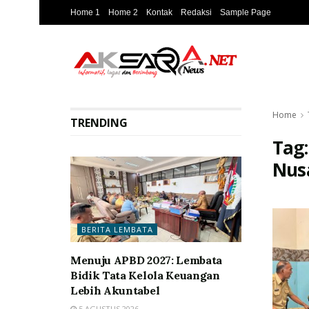
Home 1
Home 2
Kontak
Redaksi
Sample Page
Home
TRENDING
Tag
Nus
BERITA LEMBATA
Menuju APBD 2027: Lembata
Bidik Tata Kelola Keuangan
Lebih Akuntabel
5 AGUSTUS 2026