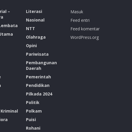
ial –
Literasi
Masuk
ra
Nasional
Feed entri
 Lembata
NTT
Feed komentar
 Utama
Olahraga
WordPress.org
Opini
Pariwisata
Pembangunan
Daerah
e
Pemerintah
n
Pendidikan
Pilkada 2024
Politik
Kriminal
Polkam
ora
Puisi
Rohani