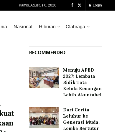
Kamis, Agustus 6, 2026
Login
nia
Nasional
Hiburan
Olahraga
RECOMMENDED
i
Menuju APBD
2027: Lembata
Bidik Tata
Kelola Keuangan
Lebih Akuntabel
n
Dari Cerita
kuat
Leluhur ke
kaan
Generasi Muda,
Lomba Bertutur