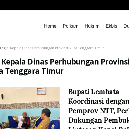
Home
Polkam
Hukrim
Ekbis
Du
Tag
Kepala Dinas Perhubungan Provinsi Nusa Tenggara Timur
:
Kepala Dinas Perhubungan Provins
a Tenggara Timur
Bupati Lembata
Koordinasi denga
Pemprov NTT, Per
Dukungan Pembu