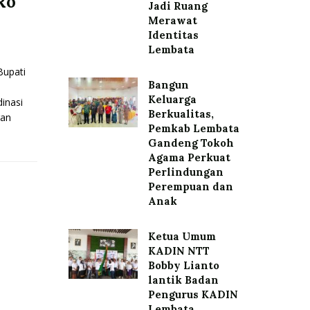
Ro
Jadi Ruang
Merawat
Identitas
Lembata
upati
Bangun
Keluarga
inasi
Berkualitas,
gan
Pemkab Lembata
Gandeng Tokoh
Agama Perkuat
Perlindungan
Perempuan dan
Anak
Ketua Umum
KADIN NTT
Bobby Lianto
lantik Badan
Pengurus KADIN
Lembata