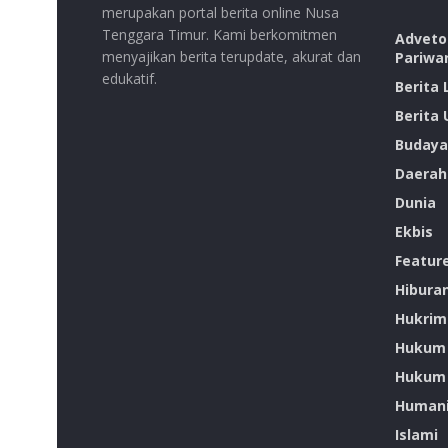
merupakan portal berita online Nusa
Tenggara Timur. Kami berkomitmen
Advetor
menyajikan berita terupdate, akurat dan
Pariwa
edukatif.
Berita
Berita
Budaya
Daerah
Dunia
Ekbis
Featur
Hibura
Hukrim
Hukum
Hukum 
Humani
Islami