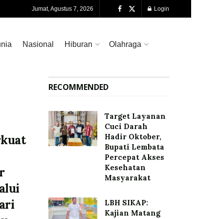
Jumat, Agustus 7, 2026
Login
nia
Nasional
Hiburan
Olahraga
RECOMMENDED
Target Layanan
Cuci Darah
Hadir Oktober,
rkuat
Bupati Lembata
Percepat Akses
Kesehatan
r
Masyarakat
alui
ari
LBH SIKAP:
Kajian Matang