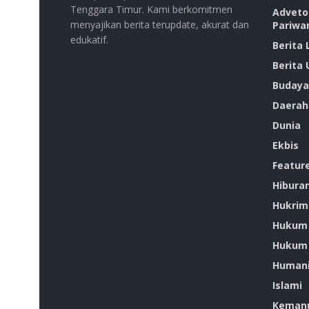
Tenggara Timur. Kami berkomitmen
Advetor
menyajikan berita terupdate, akurat dan
Pariwa
edukatif.
Berita
Berita
Budaya
Daerah
Dunia
Ekbis
Featur
Hibura
Hukrim
Hukum
Hukum 
Humani
Islami
Kemanu