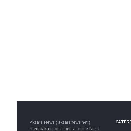
CATEG
Aksara News ( aksaranews.net )
merupakan portal berita online Nusa