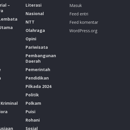
ial –
Literasi
Masuk
ra
Nasional
Feed entri
 Lembata
NTT
Feed komentar
 Utama
Olahraga
WordPress.org
Opini
Pariwisata
Pembangunan
Daerah
e
Pemerintah
n
Pendidikan
Pilkada 2024
Politik
Kriminal
Polkam
ora
Puisi
Rohani
siaan
Sosial