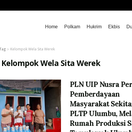
Home
Polkam
Hukrim
Ekbis
Du
Tag
Kelompok Wela Sita Werek
:
Kelompok Wela Sita Werek
PLN UIP Nusra Pe
Pemberdayaan
Masyarakat Sekita
PLTP Ulumbu, Mel
Rumah Produksi S