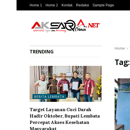
Home 1
Home 2
Kontak
Redaksi
Sample Page
Home
TRENDING
Tag
BERITA LEMBATA
Target Layanan Cuci Darah
Hadir Oktober, Bupati Lembata
Percepat Akses Kesehatan
Masyarakat