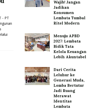
bu
Wajib! Jangan
Jadikan
Konsumen
 - PT
Lembata Tumbal
Ritel Modern
angunan
s
lalui
Menuju APBD
2027: Lembata
Bidik Tata
Kelola Keuangan
Lebih Akuntabel
Dari Cerita
Leluhur ke
Generasi Muda,
Lomba Bertutur
Jadi Ruang
Merawat
Identitas
Lembata