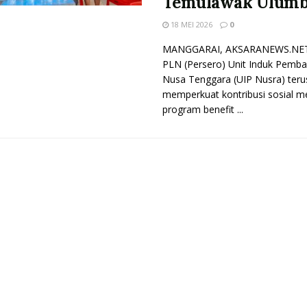
Temulawak Ulum
18 MEI 2026
0
MANGGARAI, AKSARANEWS.NET
PLN (Persero) Unit Induk Pemb
Nusa Tenggara (UIP Nusra) teru
memperkuat kontribusi sosial me
program benefit ...